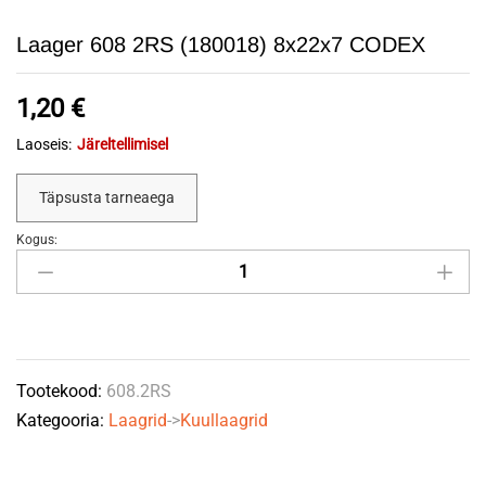
Laager 608 2RS (180018) 8x22x7 CODEX
1,20
€
Laoseis:
Järeltellimisel
Täpsusta tarneaega
Kogus:
Laager
608
2RS
(180018)
8x22x7
Tootekood:
608.2RS
CODEX
Kategooria:
Laagrid
->
Kuullaagrid
quantity