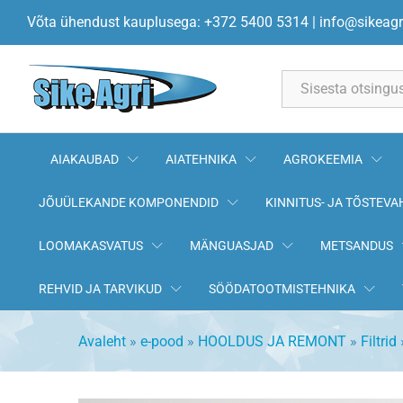
Kütusefilter John Deere DZ1
Võta ühendust kauplusega: +372 5400 5314
|
info@sikeagr
All
AIAKAUBAD
AIATEHNIKA
AGROKEEMIA
JÕUÜLEKANDE KOMPONENDID
KINNITUS- JA TÕSTEVA
LOOMAKASVATUS
MÄNGUASJAD
METSANDUS
REHVID JA TARVIKUD
SÖÖDATOOTMISTEHNIKA
Avaleht
»
e-pood
»
HOOLDUS JA REMONT
»
Filtrid