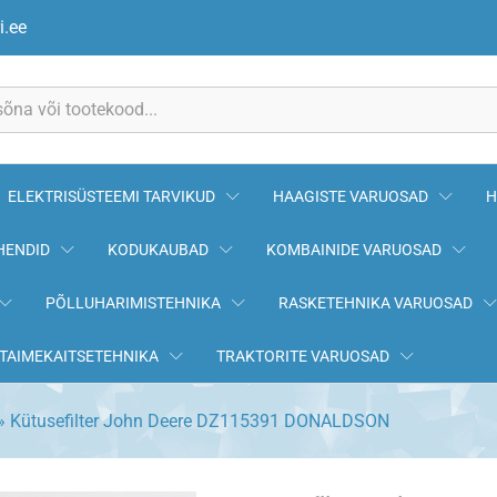
15391 DONALDSON
i.ee
ELEKTRISÜSTEEMI TARVIKUD
HAAGISTE VARUOSAD
H
HENDID
KODUKAUBAD
KOMBAINIDE VARUOSAD
PÕLLUHARIMISTEHNIKA
RASKETEHNIKA VARUOSAD
TAIMEKAITSETEHNIKA
TRAKTORITE VARUOSAD
»
Kütusefilter John Deere DZ115391 DONALDSON