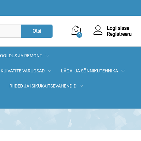
59,90
€
Lisa korvi
Logi sisse
Otsi
Registreeru
0
OOLDUS JA REMONT
KUIVATITE VARUOSAD
LÄGA- JA SÕNNIKUTEHNIKA
RIIDED JA ISIKUKAITSEVAHENDID