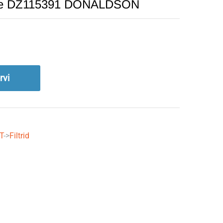
eere DZ115391 DONALDSON
rvi
T
->
Filtrid