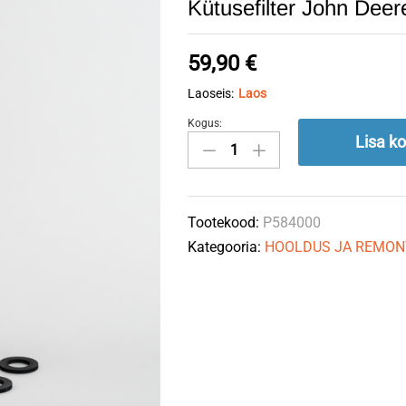
Kütusefilter John D
59,90
€
Laoseis:
Laos
Kogus:
Kütusefilter
Lisa ko
John
Deere
DZ115391
Tootekood:
P584000
DONALDSON
Kategooria:
HOOLDUS JA REMON
quantity