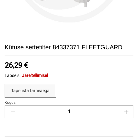
Kütuse settefilter 84337371 FLEETGUARD
26,29
€
Laoseis:
Järeltellimisel
Täpsusta tarneaega
Kogus:
Kütuse
settefilter
84337371
FLEETGUARD
quantity