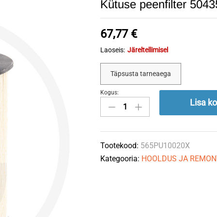
Kütuse peenfilter 50
67,77
€
Laoseis:
Järeltellimisel
Täpsusta tarneaega
Kogus:
Kütuse
Lisa ko
peenfilter
504350911
MANN
Tootekood:
565PU10020X
quantity
Kategooria:
HOOLDUS JA REMON