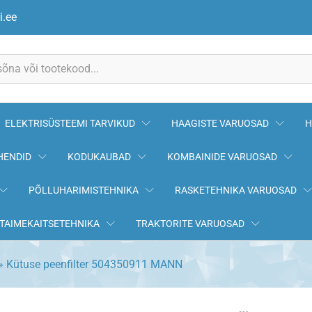
MANN
i.ee
ELEKTRISÜSTEEMI TARVIKUD
HAAGISTE VARUOSAD
H
HENDID
KODUKAUBAD
KOMBAINIDE VARUOSAD
PÕLLUHARIMISTEHNIKA
RASKETEHNIKA VARUOSAD
TAIMEKAITSETEHNIKA
TRAKTORITE VARUOSAD
»
Kütuse peenfilter 504350911 MANN