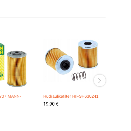
 P707 MANN-
Hüdraulikafilter HIFSH630241
Kütusefilt
FILTRON
19,90
€
22,90
€