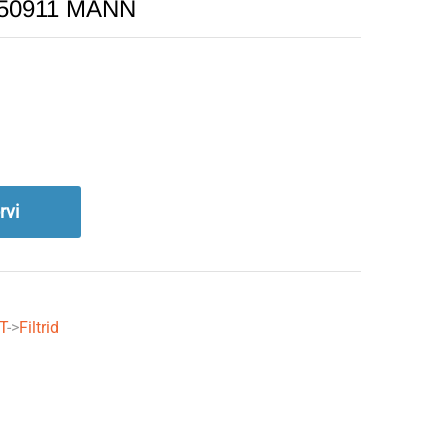
4350911 MANN
rvi
T
->
Filtrid