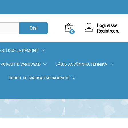
67,77
€
Lisa korvi
Logi sisse
Otsi
Registreeru
0
OOLDUS JA REMONT
KUIVATITE VARUOSAD
LÄGA- JA SÕNNIKUTEHNIKA
RIIDED JA ISIKUKAITSEVAHENDID