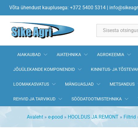
Kütuse peenfilter 504350911 
Võta ühendust kauplusega: +372 5400 5314
|
info@sikeagr
Kirjeldus
All
AIAKAUBAD
AIATEHNIKA
AGROKEEMIA
JÕUÜLEKANDE KOMPONENDID
KINNITUS- JA TÕSTEVA
LOOMAKASVATUS
MÄNGUASJAD
METSANDUS
REHVID JA TARVIKUD
SÖÖDATOOTMISTEHNIKA
Avaleht
»
e-pood
»
HOOLDUS JA REMONT
»
Filtrid