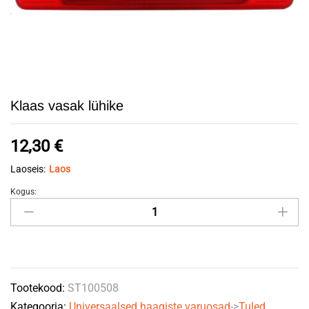
Klaas vasak lühike
12,30
€
Laoseis:
Laos
Kogus:
Klaas
vasak
lühike
quantity
Tootekood:
ST100508
Kategooria:
Universaalsed haagiste varuosad
->
Tuled