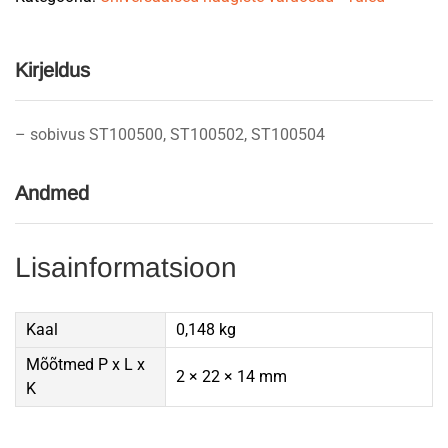
Kirjeldus
– sobivus ST100500, ST100502, ST100504
Andmed
Lisainformatsioon
Kaal
0,148 kg
Mõõtmed P x L x
2 × 22 × 14 mm
K