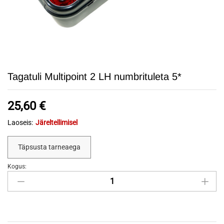
Tagatuli Multipoint 2 LH numbrituleta 5*
25,60
€
Laoseis:
Järeltellimisel
Täpsusta tarneaega
Kogus:
Tagatuli
Multipoint
2
LH
numbrituleta