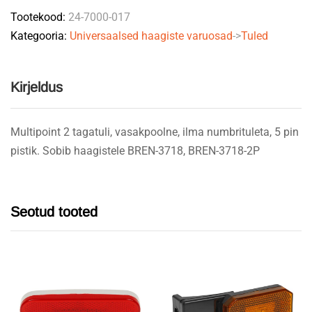
Tootekood:
24-7000-017
5*
Kategooria:
Universaalsed haagiste varuosad
->
Tuled
quantity
Kirjeldus
Multipoint 2 tagatuli, vasakpoolne, ilma numbrituleta, 5 pin
pistik. Sobib haagistele BREN-3718, BREN-3718-2P
Seotud tooted