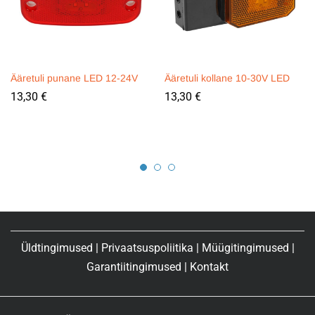
Ääretuli punane LED 12-24V
Ääretuli kollane 10-30V LED
13,30
€
13,30
€
Üldtingimused
|
Privaatsuspoliitika
|
Müügitingimused
|
Garantiitingimused
|
Kontakt