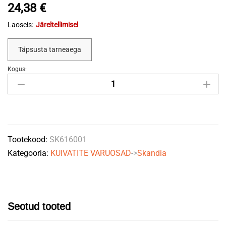
24,38
€
Laoseis:
Järeltellimisel
Täpsusta tarneaega
Kogus:
Kiirklamber
160
mm
quantity
Tootekood:
SK616001
Kategooria:
KUIVATITE VARUOSAD
->
Skandia
Seotud tooted