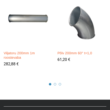
Viljatoru 200mm 1m
Põlv 200mm 60° t=1,0
roostevaba
61,20
€
282,88
€