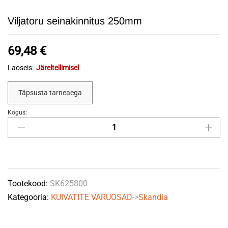
Viljatoru seinakinnitus 250mm
69,48
€
Laoseis:
Järeltellimisel
Täpsusta tarneaega
Kogus:
Viljatoru
seinakinnitus
250mm
quantity
Tootekood:
SK625800
Kategooria:
KUIVATITE VARUOSAD
->
Skandia