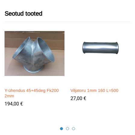
Seotud tooted
Y-ühendus 45+45deg Fk200
Viljatoru 1mm 160 L=500
2mm
27,00
€
194,00
€