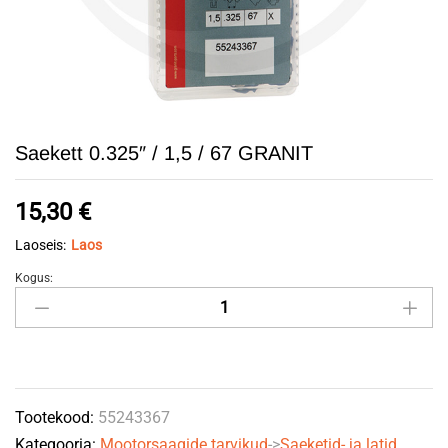
Saekett 0.325″ / 1,5 / 67 GRANIT
15,30
€
Laoseis:
Laos
Kogus:
Saekett
0.325"
/
1,5
/
Tootekood:
55243367
67
Kategooria:
Mootorsaagide tarvikud
->
Saeketid- ja latid
GRANIT