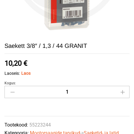
Saekett 3/8″ / 1,3 / 44 GRANIT
10,20
€
Laoseis:
Laos
Kogus:
Saekett
3/8"
/
1,3
/
Tootekood:
55223244
44
Kategooria:
Mootorsaagide tarvikud
->
Saeketid- ja latid
GRANIT