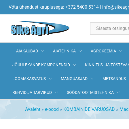
Kaksikteo sõrm puksiga 3371
Võta ühendust kauplusega: +372 5400 5314
|
info@sikeagr
All
AIAKAUBAD
AIATEHNIKA
AGROKEEMIA
JÕUÜLEKANDE KOMPONENDID
KINNITUS- JA TÕSTEVA
LOOMAKASVATUS
MÄNGUASJAD
METSANDUS
REHVID JA TARVIKUD
SÖÖDATOOTMISTEHNIKA
Avaleht
»
e-pood
»
KOMBAINIDE VARUOSAD
»
Mac