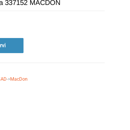
iga 337152 MACDON
rvi
SAD
->
MacDon