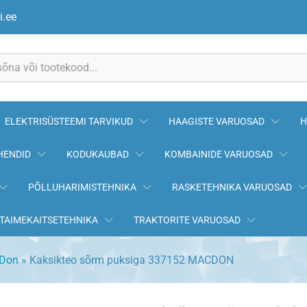
52 MACDON
i.ee
ELEKTRISÜSTEEMI TARVIKUD
HAAGISTE VARUOSAD
H
HENDID
KODUKAUBAD
KOMBAINIDE VARUOSAD
PÕLLUHARIMISTEHNIKA
RASKETEHNIKA VARUOSAD
TAIMEKAITSETEHNIKA
TRAKTORITE VARUOSAD
Don
»
Kaksikteo sõrm puksiga 337152 MACDON