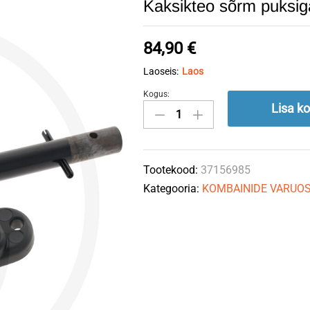
Kaksikteo sõrm puks
84,90
€
Laoseis:
Laos
Kogus:
Kaksikteo
Lisa ko
sõrm
puksiga
337152
Tootekood:
37156985
MACDON
Kategooria:
KOMBAINIDE VARUO
quantity