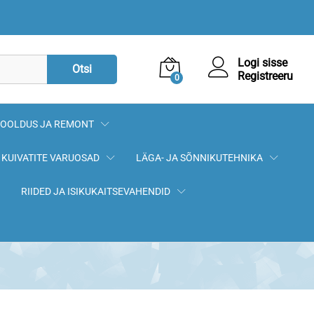
84,90
€
Lisa korvi
Logi sisse
Otsi
Registreeru
0
OOLDUS JA REMONT
KUIVATITE VARUOSAD
LÄGA- JA SÕNNIKUTEHNIKA
RIIDED JA ISIKUKAITSEVAHENDID