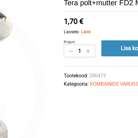
Tera polt+mutter FD
1,70
€
Laoseis:
Laos
Kogus:
Tera
Lisa ko
polt+mutter
FD2
M8x16
Tootekood:
286475
286475
Kategooria:
KOMBAINIDE VARUO
MACDON
quantity