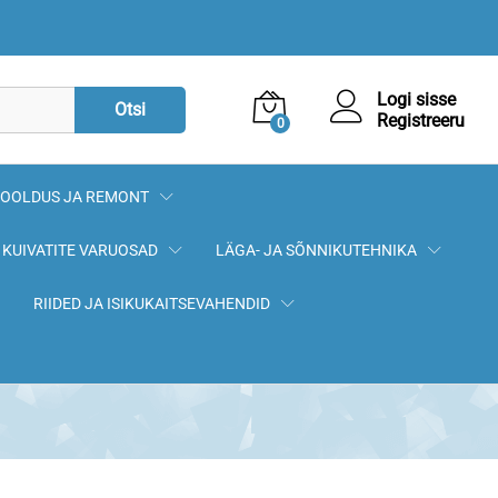
1,70
€
Lisa korvi
Logi sisse
Otsi
Registreeru
0
OOLDUS JA REMONT
KUIVATITE VARUOSAD
LÄGA- JA SÕNNIKUTEHNIKA
RIIDED JA ISIKUKAITSEVAHENDID