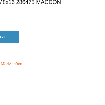
2 M8x16 286475 MACDON
rvi
SAD
->
MacDon