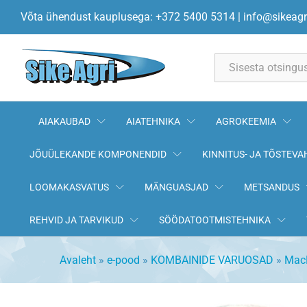
Tera polt+mutter FD2 M8x16 
Võta ühendust kauplusega: +372 5400 5314
|
info@sikeagr
All
AIAKAUBAD
AIATEHNIKA
AGROKEEMIA
JÕUÜLEKANDE KOMPONENDID
KINNITUS- JA TÕSTEVA
LOOMAKASVATUS
MÄNGUASJAD
METSANDUS
REHVID JA TARVIKUD
SÖÖDATOOTMISTEHNIKA
Avaleht
»
e-pood
»
KOMBAINIDE VARUOSAD
»
Mac