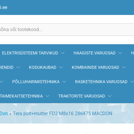
286475 MACDON
i.ee
ELEKTRISÜSTEEMI TARVIKUD
HAAGISTE VARUOSAD
H
HENDID
KODUKAUBAD
KOMBAINIDE VARUOSAD
PÕLLUHARIMISTEHNIKA
RASKETEHNIKA VARUOSAD
TAIMEKAITSETEHNIKA
TRAKTORITE VARUOSAD
Don
»
Tera polt+mutter FD2 M8x16 286475 MACDON