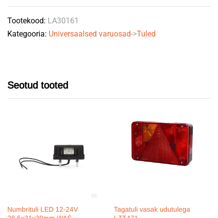
KRAMP
Tootekood:
LA30161
quantity
Kategooria:
Universaalsed varuosad
->
Tuled
Seotud tooted
Numbrituli LED 12-24V
Tagatuli vasak udutulega