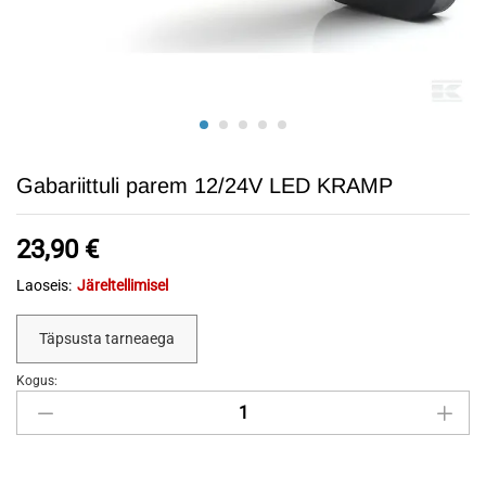
Gabariittuli parem 12/24V LED KRAMP
23,90
€
Laoseis:
Järeltellimisel
Täpsusta tarneaega
Kogus:
Gabariittuli
parem
12/24V
LED