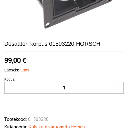
Dosaatori korpus 01503220 HORSCH
99,00
€
Laoseis:
Laos
Kogus:
Dosaatori
korpus
01503220
HORSCH
quantity
Tootekood:
01503220
Kategooria:
Külvikute varuosad
->
Horsch