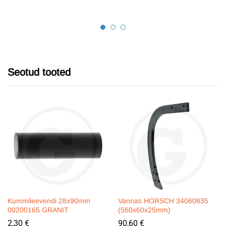
Seotud tooted
Kummileevendi 28x90mm
Vannas HORSCH 34060835
00200165 GRANIT
(560x60x25mm)
2,30
€
90,60
€