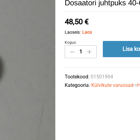
Dosaatori juhtpuks 
48,50
€
Laoseis:
Laos
Kogus:
Dosaatori
Lisa ko
juhtpuks
40-
60
Tootekood:
01501904
V2A
Kategooria:
Külvikute varuosad
->
H
01501904
HORSCH
quantity