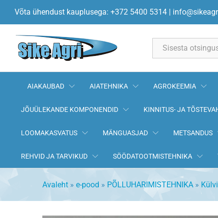
Dosaatori juhtpuks 40-60 V2A
Võta ühendust kauplusega: +372 5400 5314
|
info@sikeagr
All
AIAKAUBAD
AIATEHNIKA
AGROKEEMIA
JÕUÜLEKANDE KOMPONENDID
KINNITUS- JA TÕSTEVA
LOOMAKASVATUS
MÄNGUASJAD
METSANDUS
REHVID JA TARVIKUD
SÖÖDATOOTMISTEHNIKA
Avaleht
»
e-pood
»
PÕLLUHARIMISTEHNIKA
»
Külv