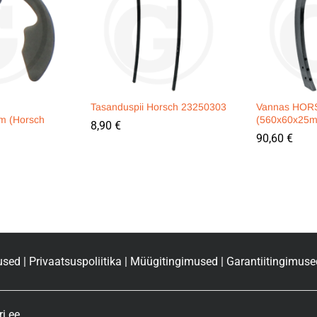
Tasanduspii Horsch 23250303
Vannas HOR
m (Horsch
(560x60x25
8,90
€
90,60
€
used
|
Privaatsuspoliitika
|
Müügitingimused
|
Garantiitingimuse
i.ee