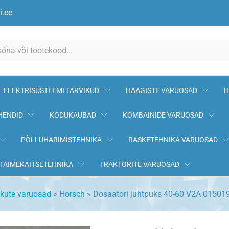
 01501904 HORSCH
i.ee
ELEKTRISÜSTEEMI TARVIKUD
HAAGISTE VARUOSAD
H
HENDID
KODUKAUBAD
KOMBAINIDE VARUOSAD
PÕLLUHARIMISTEHNIKA
RASKETEHNIKA VARUOSAD
TAIMEKAITSETEHNIKA
TRAKTORITE VARUOSAD
ikute varuosad
»
Horsch
»
Dosaatori juhtpuks 40-60 V2A 0150