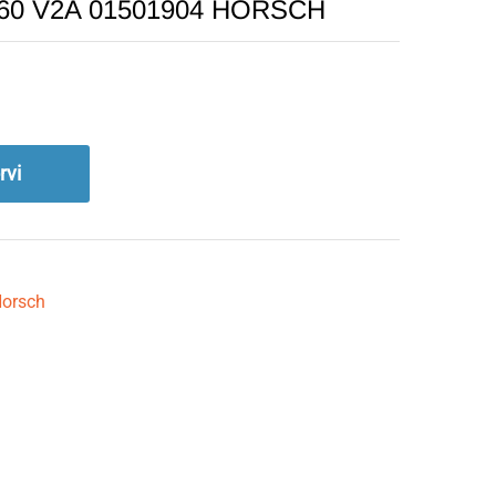
40-60 V2A 01501904 HORSCH
rvi
orsch