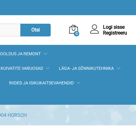
48,50
€
Lisa korvi
Logi sisse
Otsi
Registreeru
0
OOLDUS JA REMONT
KUIVATITE VARUOSAD
LÄGA- JA SÕNNIKUTEHNIKA
RIIDED JA ISIKUKAITSEVAHENDID
1904 HORSCH