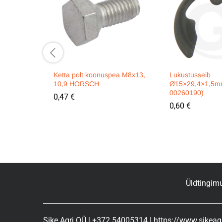
Ketta polt koonuspea M8x13,
Lukustusseib
10,9 HORSCH
Ø15×29,4×1,5m
00260190)
0,47
€
0,60
€
Üldtingim
Sike Agri OÜ | +372 54005314 | https://www.sikeagr