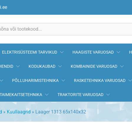
i.ee
ELEKTRISÜSTEEMI TARVIKUD
HAAGISTE VARUOSAD
H
HENDID
KODUKAUBAD
KOMBAINIDE VARUOSAD
PÕLLUHARIMISTEHNIKA
RASKETEHNIKA VARUOSAD
TAIMEKAITSETEHNIKA
TRAKTORITE VARUOSAD
d
»
Kuullaagrid
»
Laager 1313 65x140x32