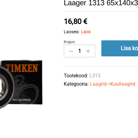
Laager 1313 65x140x
16,80
€
Laoseis:
Laos
Kogus:
Laager
Lisa ko
1313
65x140x32
quantity
Tootekood:
L313
Kategooria:
Laagrid
->
Kuullaagrid