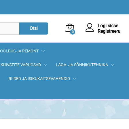
16,80
€
Lisa korvi
Logi sisse
Otsi
Registreeru
0
OOLDUS JA REMONT
KUIVATITE VARUOSAD
LÄGA- JA SÕNNIKUTEHNIKA
RIIDED JA ISIKUKAITSEVAHENDID