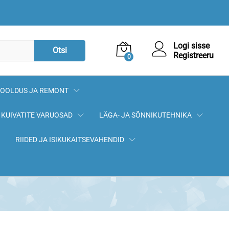
28,20
€
Lisa korvi
Logi sisse
Otsi
Registreeru
0
OOLDUS JA REMONT
KUIVATITE VARUOSAD
LÄGA- JA SÕNNIKUTEHNIKA
RIIDED JA ISIKUKAITSEVAHENDID