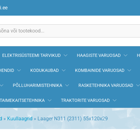
i.ee
ELEKTRISÜSTEEMI TARVIKUD
HAAGISTE VARUOSAD
H
HENDID
KODUKAUBAD
KOMBAINIDE VARUOSAD
PÕLLUHARIMISTEHNIKA
RASKETEHNIKA VARUOSAD
TAIMEKAITSETEHNIKA
TRAKTORITE VARUOSAD
d
»
Kuullaagrid
»
Laager N311 (2311) 55x120x29