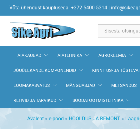
Laager N311 (2311) 55x120x29
Võta ühendust kauplusega: +372 5400 5314
|
info@sikeagr
All
AIAKAUBAD
AIATEHNIKA
AGROKEEMIA
JÕUÜLEKANDE KOMPONENDID
KINNITUS- JA TÕSTEVA
LOOMAKASVATUS
MÄNGUASJAD
METSANDUS
REHVID JA TARVIKUD
SÖÖDATOOTMISTEHNIKA
Avaleht
»
e-pood
»
HOOLDUS JA REMONT
»
Laagri