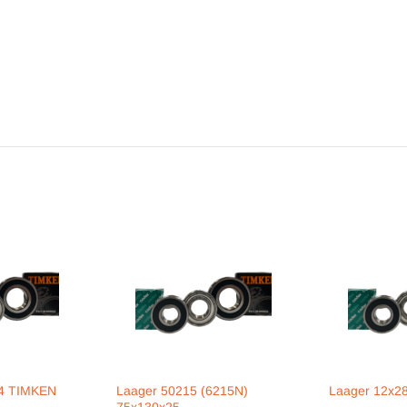
14 TIMKEN
Laager 50215 (6215N)
Laager 12x2
75x130x25