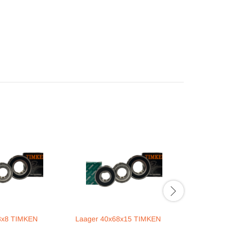
8x8 TIMKEN
Laager 40x68x15 TIMKEN
Laager 32
35x72x27