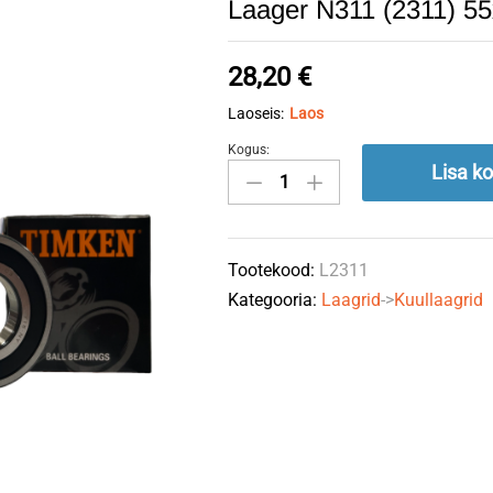
Laager N311 (2311) 5
28,20
€
Laoseis:
Laos
Kogus:
Laager
Lisa ko
N311
(2311)
55x120x29
Tootekood:
L2311
quantity
Kategooria:
Laagrid
->
Kuullaagrid