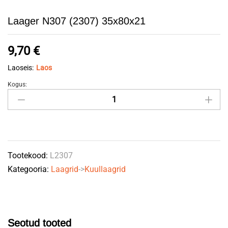
Laager N307 (2307) 35x80x21
9,70
€
Laoseis:
Laos
Kogus:
Laager
N307
(2307)
35x80x21
quantity
Tootekood:
L2307
Kategooria:
Laagrid
->
Kuullaagrid
Seotud tooted