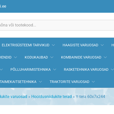
i.ee
ELEKTRISÜSTEEMI TARVIKUD
HAAGISTE VARUOSAD
H
HENDID
KODUKAUBAD
KOMBAINIDE VARUOSAD
PÕLLUHARIMISTEHNIKA
RASKETEHNIKA VARUOSAD
TAIMEKAITSETEHNIKA
TRAKTORITE VARUOSAD
dukite varuosad
»
Hooldusniidukite terad
»
Y-tera 60x7x244