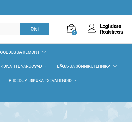
8,06
€
Lisa korvi
Logi sisse
Otsi
Registreeru
0
OOLDUS JA REMONT
KUIVATITE VARUOSAD
LÄGA- JA SÕNNIKUTEHNIKA
RIIDED JA ISIKUKAITSEVAHENDID