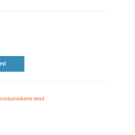
rvi
ooldusniidukite terad