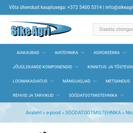
Y-tera 60x7x244
Võta ühendust kauplusega: +372 5400 5314
|
info@sikeagr
All
AIAKAUBAD
AIATEHNIKA
AGROKEEMIA
JÕUÜLEKANDE KOMPONENDID
KINNITUS- JA TÕSTEVA
LOOMAKASVATUS
MÄNGUASJAD
METSANDUS
REHVID JA TARVIKUD
SÖÖDATOOTMISTEHNIKA
Avaleht
»
e-pood
»
SÖÖDATOOTMISTEHNIKA
»
Nii