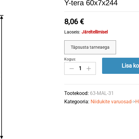
Y-tera 60x7x244
8,06
€
Laoseis:
Järeltellimisel
Täpsusta tarneaega
Kogus:
Y-
Lisa ko
tera
60x7x244
quantity
Tootekood:
63-MAL-31
Kategooria:
Niidukite varuosad
->
H