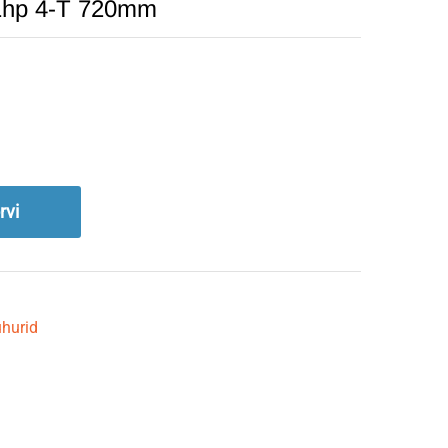
1hp 4-T 720mm
rvi
hurid