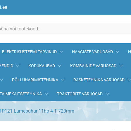
720mm
i.ee
ELEKTRISÜSTEEMI TARVIKUD
HAAGISTE VARUOSAD
H
HENDID
KODUKAUBAD
KOMBAINIDE VARUOSAD
PÕLLUHARIMISTEHNIKA
RASKETEHNIKA VARUOSAD
TAIMEKAITSETEHNIKA
TRAKTORITE VARUOSAD
TP121 Lumepuhur 11hp 4-T 720mm