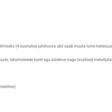
htimiseks (4-suunalise juhthoova abil saab muuta lume heitesu
plaate, liikumisteede katet ega äärekive nagu tavalised metalljal
teetiline)