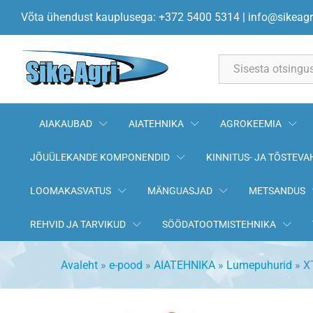
XTP121 Lumepuhur 11hp 4-T 
Võta ühendust kauplusega: +372 5400 5314
|
info@sikeagr
Kirjeldus
All
AIAKAUBAD
AIATEHNIKA
AGROKEEMIA
JÕUÜLEKANDE KOMPONENDID
KINNITUS- JA TÕSTEVA
LOOMAKASVATUS
MÄNGUASJAD
METSANDUS
REHVID JA TARVIKUD
SÖÖDATOOTMISTEHNIKA
Avaleht
»
e-pood
»
AIATEHNIKA
»
Lumepuhurid
»
X