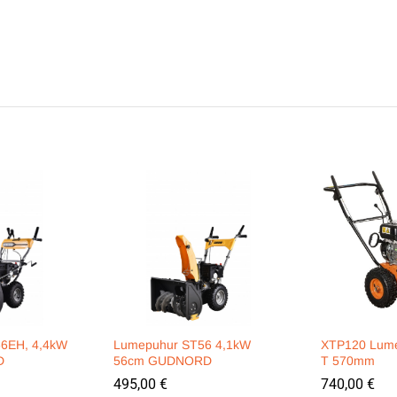
66EH, 4,4kW
Lumepuhur ST56 4,1kW
XTP120 Lume
D
56cm GUDNORD
T 570mm
495,00
€
740,00
€