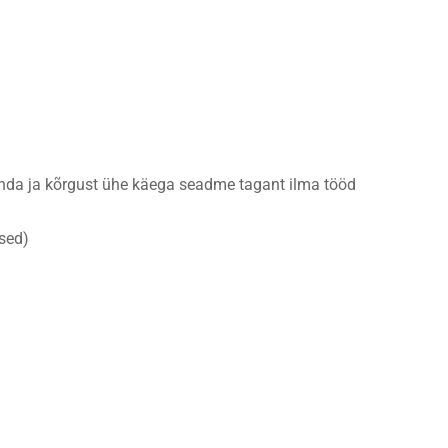
unda ja kõrgust ühe käega seadme tagant ilma tööd
ased)