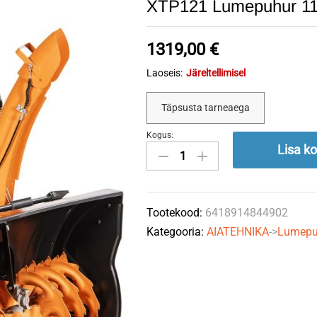
XTP121 Lumepuhur 1
1319,00
€
Laoseis:
Järeltellimisel
Täpsusta tarneaega
Kogus:
XTP121
Lisa ko
Lumepuhur
11hp
4-
Tootekood:
6418914844902
T
Kategooria:
AIATEHNIKA
->
Lumepu
720mm
quantity