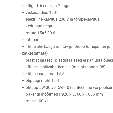
– käigud: 6 edasi ja 2 tagasi
– viskeraadius 180°
– elektriline käivitus 230 V ja tõmbekäivitus
– vedu ratastega
– rattad 15×5.00-6
– juhtpaneel
– lihtne ühe käega juhitav juhthoob lumepuhuri ju
katkestamata)
– plastist jalased (plastist jalased ei kahjusta õue
– kütuseks pliivaba bensiin (min oktaanarv 98)
– kütusepaagi maht 5,5 l
– õlipaagi maht 1,0 l
– õlitüüp 5W-30 või 5W-40 (sünteetiline või poolsün
– pakendi mõõtmed P920 x L760 x K835 mm
– mass 100 kg