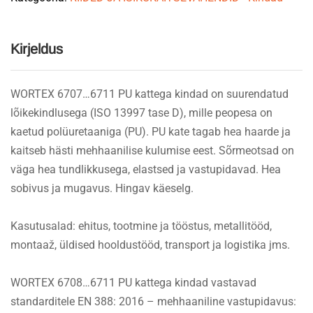
Kirjeldus
WORTEX 6707…6711 PU kattega kindad on suurendatud
lõikekindlusega (ISO 13997 tase D), mille peopesa on
kaetud polüuretaaniga (PU). PU kate tagab hea haarde ja
kaitseb hästi mehhaanilise kulumise eest. Sõrmeotsad on
väga hea tundlikkusega, elastsed ja vastupidavad. Hea
sobivus ja mugavus. Hingav käeselg.
Kasutusalad: ehitus, tootmine ja tööstus, metallitööd,
montaaž, üldised hooldustööd, transport ja logistika jms.
WORTEX 6708…6711 PU kattega kindad vastavad
standarditele EN 388: 2016 – mehhaaniline vastupidavus: