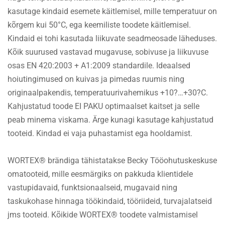
kasutage kindaid esemete käitlemisel, mille temperatuur on
kõrgem kui 50°C, ega keemiliste toodete käitlemisel.
Kindaid ei tohi kasutada liikuvate seadmeosade läheduses.
Kõik suurused vastavad mugavuse, sobivuse ja liikuvuse
osas EN 420:2003 + A1:2009 standardile. Ideaalsed
hoiutingimused on kuivas ja pimedas ruumis ning
originaalpakendis, temperatuurivahemikus +10?…+30?C.
Kahjustatud toode EI PAKU optimaalset kaitset ja selle
peab minema viskama. Ärge kunagi kasutage kahjustatud
tooteid. Kindad ei vaja puhastamist ega hooldamist.
WORTEX® brändiga tähistatakse Becky Tööohutuskeskuse
omatooteid, mille eesmärgiks on pakkuda klientidele
vastupidavaid, funktsionaalseid, mugavaid ning
taskukohase hinnaga töökindaid, tööriideid, turvajalatseid
jms tooteid. Kõikide WORTEX® toodete valmistamisel