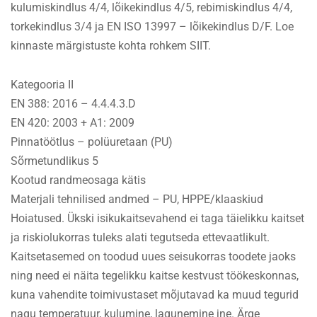
kulumiskindlus 4/4, lõikekindlus 4/5, rebimiskindlus 4/4,
torkekindlus 3/4 ja EN ISO 13997 – lõikekindlus D/F. Loe
kinnaste märgistuste kohta rohkem SIIT.
Kategooria II
EN 388: 2016 – 4.4.4.3.D
EN 420: 2003 + A1: 2009
Pinnatöötlus – polüuretaan (PU)
Sõrmetundlikus 5
Kootud randmeosaga kätis
Materjali tehnilised andmed – PU, HPPE/klaaskiud
Hoiatused. Ükski isikukaitsevahend ei taga täielikku kaitset
ja riskiolukorras tuleks alati tegutseda ettevaatlikult.
Kaitsetasemed on toodud uues seisukorras toodete jaoks
ning need ei näita tegelikku kaitse kestvust töökeskonnas,
kuna vahendite toimivustaset mõjutavad ka muud tegurid
nagu temperatuur, kulumine, lagunemine jne. Ärge