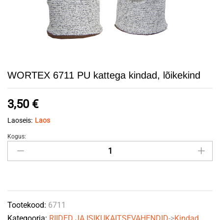
WORTEX 6711 PU kattega kindad, lõikekind
3,50
€
Laoseis:
Laos
Kogus:
WORTEX
6711
PU
kattega
kindad,
Tootekood:
6711
lõikekind
Kategooria:
RIIDED JA ISIKUKAITSEVAHENDID
->
Kindad
quantity