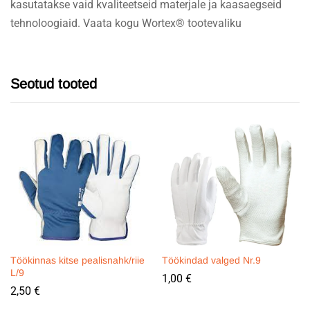
kasutatakse vaid kvaliteetseid materjale ja kaasaegseid
tehnoloogiaid. Vaata kogu Wortex® tootevaliku
Seotud tooted
Töökinnas kitse pealisnahk/riie
Töökindad valged Nr.9
L/9
1,00
€
2,50
€