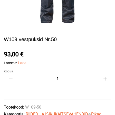
W109 vestpüksid Nr.50
93,00
€
Laoseis:
Laos
Kogus:
W109
vestpüksid
Nr.50
quantity
Tootekood:
W109-50
Kategooria:
RIIDED JA ISIKUKAITSEVAHENDID
->
Pikad