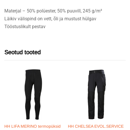
Materjal – 50% polüester, 50% puuvill, 245 g/m²
Läikiv välispind on vett, õli ja mustust hülgav
Tööstuslikult pestav
Seotud tooted
HH LIFA MERINO termopüksid
HH CHELSEA EVOL.SERVICE