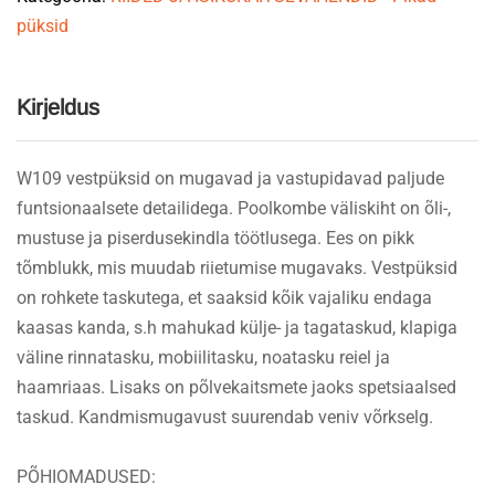
püksid
Kirjeldus
W109 vestpüksid on mugavad ja vastupidavad paljude
funtsionaalsete detailidega. Poolkombe väliskiht on õli-,
mustuse ja piserdusekindla töötlusega. Ees on pikk
tõmblukk, mis muudab riietumise mugavaks. Vestpüksid
on rohkete taskutega, et saaksid kõik vajaliku endaga
kaasas kanda, s.h mahukad külje- ja tagataskud, klapiga
väline rinnatasku, mobiilitasku, noatasku reiel ja
haamriaas. Lisaks on põlvekaitsmete jaoks spetsiaalsed
taskud. Kandmismugavust suurendab veniv võrkselg.
PÕHIOMADUSED: