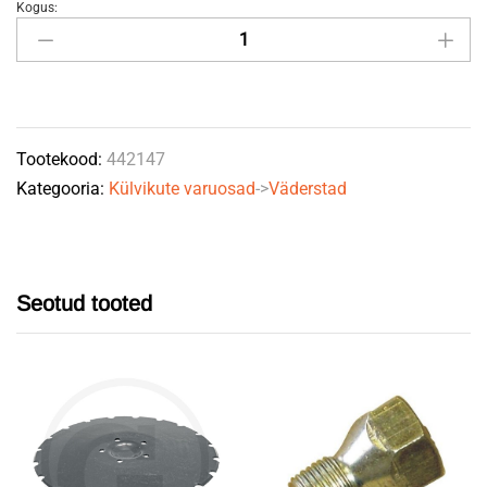
Kogus:
Vooliku
kolmik
442147
VÄDERSTAD
quantity
Tootekood:
442147
Kategooria:
Külvikute varuosad
->
Väderstad
Seotud tooted