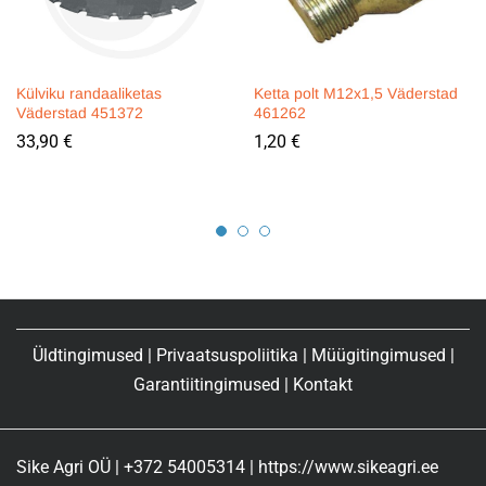
Külviku randaaliketas
Ketta polt M12x1,5 Väderstad
Väderstad 451372
461262
33,90
€
1,20
€
Üldtingimused
|
Privaatsuspoliitika
|
Müügitingimused
|
Garantiitingimused
|
Kontakt
Sike Agri OÜ | +372 54005314 | https://www.sikeagri.ee