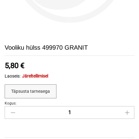
Vooliku hülss 499970 GRANIT
5,80
€
Laoseis:
Järeltellimisel
Täpsusta tarneaega
Kogus:
Vooliku
hülss
499970
GRANIT
quantity