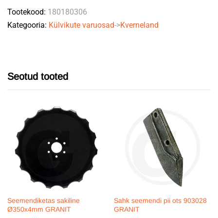
Tootekood:
180180306
Kategooria:
Külvikute varuosad
->
Kverneland
Seotud tooted
Seemendiketas sakiline
Sahk seemendi pii ots 903028
Ø350x4mm GRANIT
GRANIT