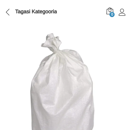
Tagasi
Kategooria
0