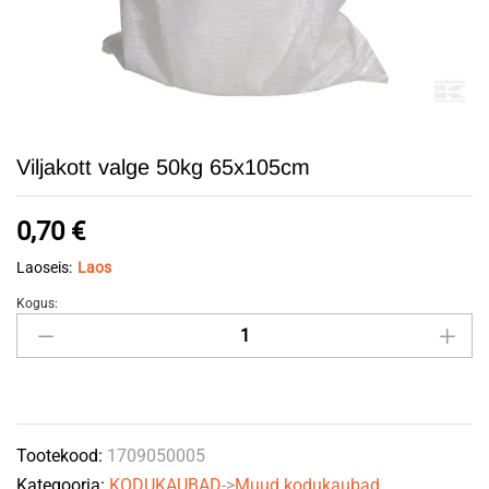
Viljakott valge 50kg 65x105cm
0,70
€
Laoseis:
Laos
Kogus:
Viljakott
valge
50kg
65x105cm
quantity
Tootekood:
1709050005
Kategooria:
KODUKAUBAD
->
Muud kodukaubad