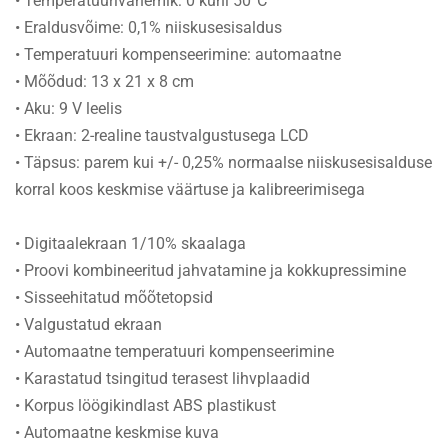
• Temperatuurivahemik: 0 kuni 50°C
• Eraldusvõime: 0,1% niiskusesisaldus
• Temperatuuri kompenseerimine: automaatne
• Mõõdud: 13 x 21 x 8 cm
• Aku: 9 V leelis
• Ekraan: 2-realine taustvalgustusega LCD
• Täpsus: parem kui +/- 0,25% normaalse niiskusesisalduse
korral koos keskmise väärtuse ja kalibreerimisega
• Digitaalekraan 1/10% skaalaga
• Proovi kombineeritud jahvatamine ja kokkupressimine
• Sisseehitatud mõõtetopsid
• Valgustatud ekraan
• Automaatne temperatuuri kompenseerimine
• Karastatud tsingitud terasest lihvplaadid
• Korpus löögikindlast ABS plastikust
• Automaatne keskmise kuva