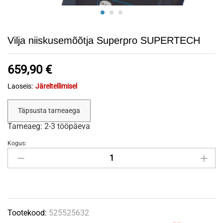
Vilja niiskusemõõtja Superpro SUPERTECH
659,90
€
Laoseis:
Järeltellimisel
Täpsusta tarneaega
Tarneaeg: 2-3 tööpäeva
Kogus:
Vilja
niiskusemõõtja
Superpro
SUPERTECH
quantity
Tootekood:
525525632