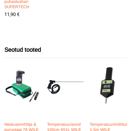
puhastushari
SUPERTECH
11,90
€
Seotud tooted
Niiskusemõõtja &
Temperatuurisond
Temperatuurimõõtur
purustaja 78 WILE
100cm 651L WILE
1,5m WILE