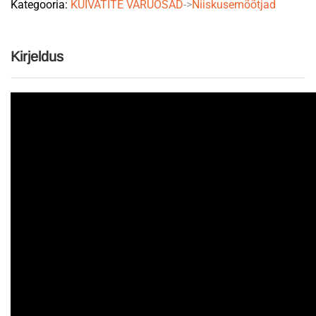
Kategooria:
KUIVATITE VARUOSAD
->
Niiskusemõõtjad
Kirjeldus