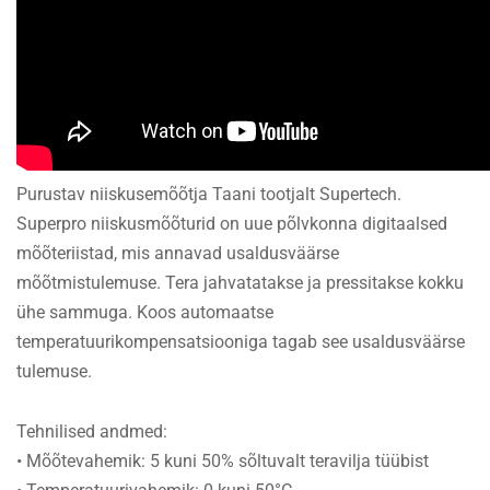
Purustav niiskusemõõtja Taani tootjalt Supertech.
Superpro niiskusmõõturid on uue põlvkonna digitaalsed
mõõteriistad, mis annavad usaldusväärse
mõõtmistulemuse. Tera jahvatatakse ja pressitakse kokku
ühe sammuga. Koos automaatse
temperatuurikompensatsiooniga tagab see usaldusväärse
tulemuse.
Tehnilised andmed:
• Mõõtevahemik: 5 kuni 50% sõltuvalt teravilja tüübist