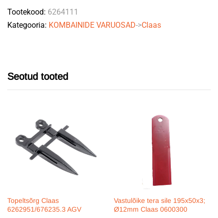
Tootekood:
6264111
7/15
Kategooria:
KOMBAINIDE VARUOSAD
->
Claas
quantity
Seotud tooted
Topeltsõrg Claas
Vastulõike tera sile 195x50x3;
6262951/676235.3 AGV
Ø12mm Claas 0600300