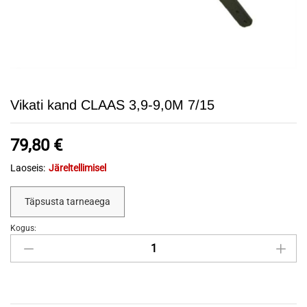
Vikati kand CLAAS 3,9-9,0M 7/15
79,80
€
Laoseis:
Järeltellimisel
Täpsusta tarneaega
Kogus:
Vikati
kand
CLAAS
3,9-
9,0M