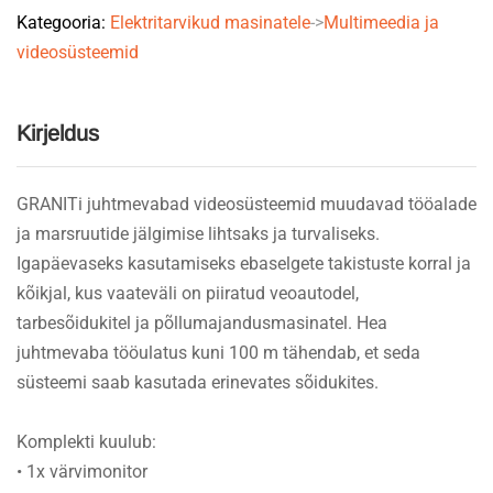
Kategooria:
Elektritarvikud masinatele
->
Multimeedia ja
quantity
videosüsteemid
Kirjeldus
GRANITi juhtmevabad videosüsteemid muudavad tööalade
ja marsruutide jälgimise lihtsaks ja turvaliseks.
Igapäevaseks kasutamiseks ebaselgete takistuste korral ja
kõikjal, kus vaateväli on piiratud veoautodel,
tarbesõidukitel ja põllumajandusmasinatel. Hea
juhtmevaba tööulatus kuni 100 m tähendab, et seda
süsteemi saab kasutada erinevates sõidukites.
Komplekti kuulub:
• 1x värvimonitor