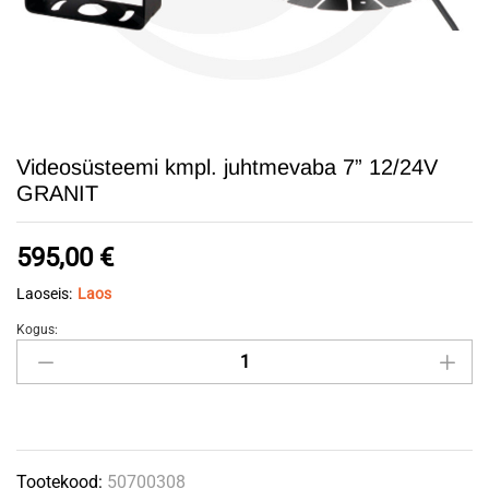
Videosüsteemi kmpl. juhtmevaba 7” 12/24V
GRANIT
595,00
€
Laoseis:
Laos
Kogus:
Videosüsteemi
kmpl.
juhtmevaba
7”
12/24V
Tootekood:
50700308
GRANIT