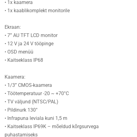
• 1x kaamera
• 1x kaablikomplekt monitorile
Ekraan:
• 7” AU TFT LCD monitor
• 12 V ja 24 V tööpinge
• OSD menüü
• Kaitseklass IP68
Kaamera:
• 1/3” CMOS-kaamera
• Töötemperatuur -20 ~ +70°C
• TV väljund (NTSC/PAL)
• Pildinurk 130°
• Infrapuna leviala kuni 1,5 m
• Kaitseklass IP69K – mõeldud kõrgsurvega
puhastamiseks