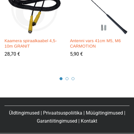
Kaamera spiraalkaabel 4,5-
Antenni vars 41cm M5, M6
10m GRANIT
CARMOTION
28,70
€
5,90
€
Üldtingimused
|
Privaatsuspoliitika
|
Müügitingimused
|
Garantiitingimused
|
Kontakt