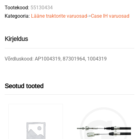
Tootekood:
55130434
quantity
Kategooria:
Lääne traktorite varuosad
->
Case IH varuosad
Kirjeldus
Võrdluskood: AP1004319, 87301964, 1004319
Seotud tooted