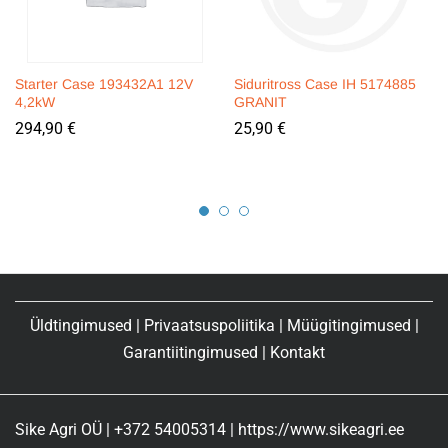
Starter Case 193432A1 12V
Siduritross Case IH 5174885
4,2kW
GRANIT
294,90
€
25,90
€
Üldtingimused
|
Privaatsuspoliitika
|
Müügitingimused
|
Garantiitingimused
|
Kontakt
Sike Agri OÜ | +372 54005314 | https://www.sikeagri.ee