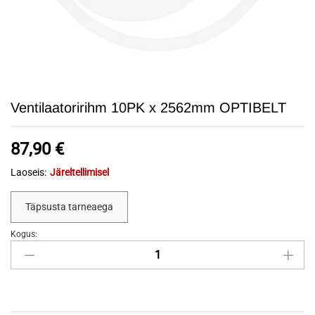
Ventilaatoririhm 10PK x 2562mm OPTIBELT
87,90
€
Laoseis:
Järeltellimisel
Täpsusta tarneaega
Kogus:
Ventilaatoririhm
10PK
x
2562mm
OPTIBELT