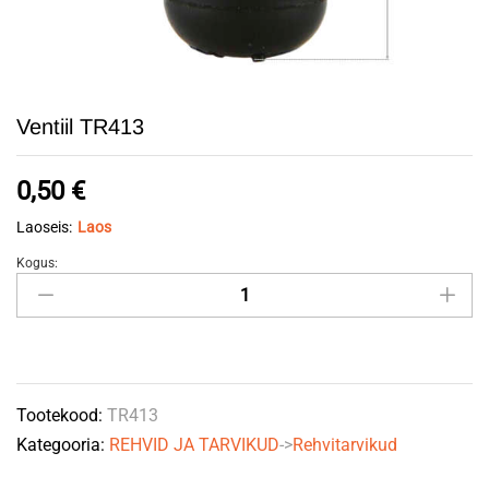
Ventiil TR413
0,50
€
Laoseis:
Laos
Kogus:
Ventiil
TR413
quantity
Tootekood:
TR413
Kategooria:
REHVID JA TARVIKUD
->
Rehvitarvikud