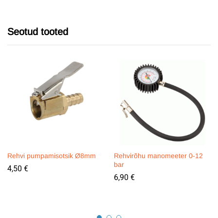
Seotud tooted
Rehvi pumpamisotsik Ø8mm
Rehvirõhu manomeeter 0-12
bar
4,50
€
6,90
€