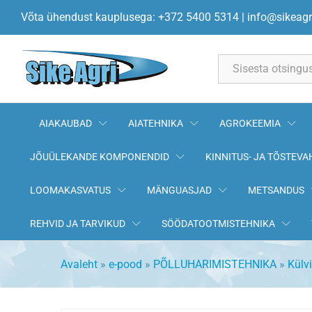
Vedru tugipuks
Võta ühendust kauplusega: +372 5400 5314
|
info@sikeagr
All
AIAKAUBAD
AIATEHNIKA
AGROKEEMIA
JÕUÜLEKANDE KOMPONENDID
KINNITUS- JA TÕSTEVA
LOOMAKASVATUS
MÄNGUASJAD
METSANDUS
REHVID JA TARVIKUD
SÖÖDATOOTMISTEHNIKA
Avaleht
»
e-pood
»
PÕLLUHARIMISTEHNIKA
»
Külv