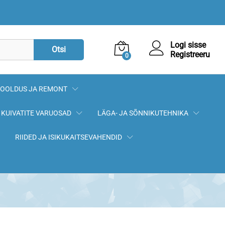
11,90
€
Lisa korvi
Logi sisse
Otsi
Registreeru
0
OOLDUS JA REMONT
KUIVATITE VARUOSAD
LÄGA- JA SÕNNIKUTEHNIKA
RIIDED JA ISIKUKAITSEVAHENDID