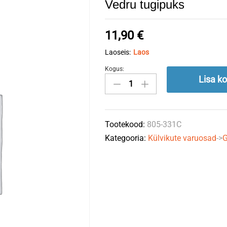
Vedru tugipuks
11,90
€
Laoseis:
Laos
Kogus:
Vedru
Lisa ko
tugipuks
quantity
Tootekood:
805-331C
Kategooria:
Külvikute varuosad
->
G