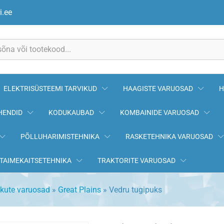
i.ee
ELEKTRISÜSTEEMI TARVIKUD
HAAGISTE VARUOSAD
H
HENDID
KODUKAUBAD
KOMBAINIDE VARUOSAD
PÕLLUHARIMISTEHNIKA
RASKETEHNIKA VARUOSAD
TAIMEKAITSETEHNIKA
TRAKTORITE VARUOSAD
ikute varuosad
»
Great Plains
»
Vedru tugipuks