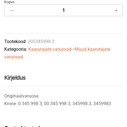
Kogus:
Vedru
8x49x402mm
345998.3
KRONE
quantity
Tootekood:
205345998.3
Kategooria:
Kaarutajate varuosad
->
Muud kaarutajate
varuosad
Kirjeldus
Originaalvaruosa
Krone: 0 345 998 3, 00 345 998 3, 345998.3, 3459983