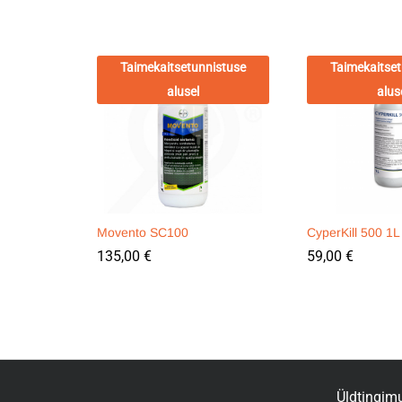
Taimekaitsetunnistuse
Taimekaitset
alusel
alus
Movento SC100
CyperKill 500 1L
135,00
€
59,00
€
Üldtingim