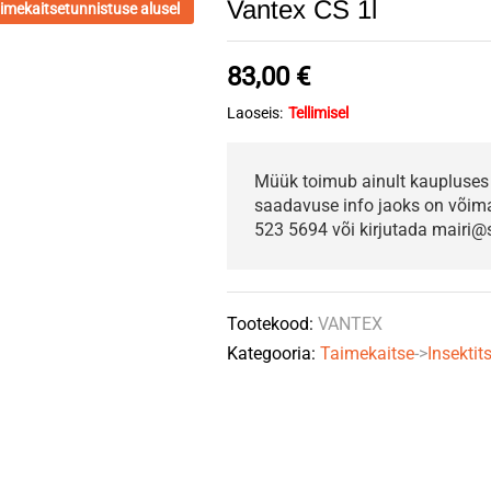
Vantex CS 1l
imekaitsetunnistuse alusel
83,00
€
Laoseis:
Tellimisel
Müük toimub ainult kaupluses 
saadavuse info jaoks on võimali
523 5694 või kirjutada mairi@s
Tootekood:
VANTEX
Kategooria:
Taimekaitse
->
Insektits