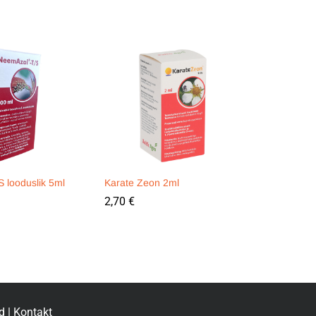
 looduslik 5ml
Karate Zeon 2ml
2,70
€
d
|
Kontakt