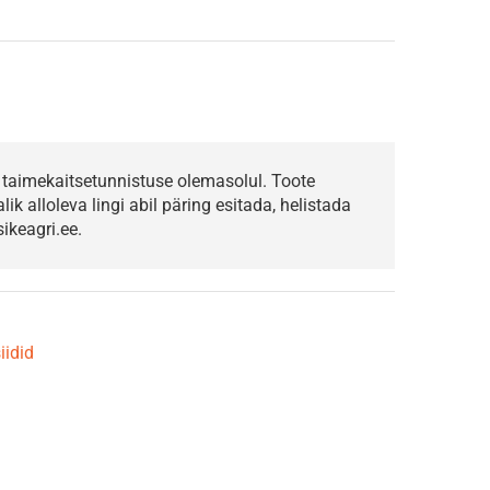
taimekaitsetunnistuse olemasolul. Toote
k alloleva lingi abil päring esitada, helistada
ikeagri.ee.
iidid