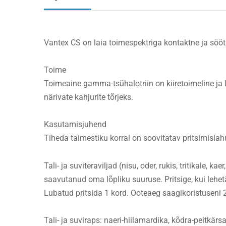
Vantex CS on laia toimespektriga kontaktne ja söötmürk
Toime
Toimeaine gamma-tsühalotriin on kiiretoimeline ja 
närivate kahjurite tõrjeks.
Kasutamisjuhend
Tiheda taimestiku korral on soovitatav pritsimisl
Tali- ja suviteraviljad (nisu, oder, rukis, tritikale,
saavutanud oma lõpliku suuruse. Pritsige, kui lehe
Lubatud pritsida 1 kord. Ooteaeg saagikoristuseni 
Tali- ja suviraps: naeri-hiilamardika, kõdra-peitk