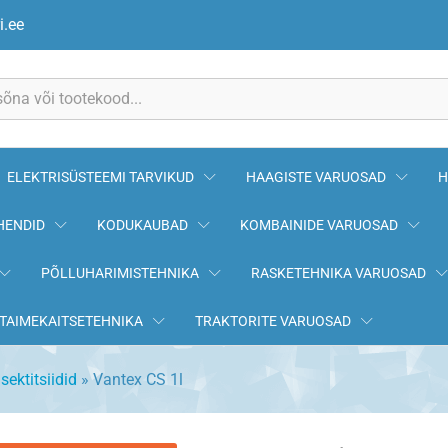
i.ee
ELEKTRISÜSTEEMI TARVIKUD
HAAGISTE VARUOSAD
H
HENDID
KODUKAUBAD
KOMBAINIDE VARUOSAD
PÕLLUHARIMISTEHNIKA
RASKETEHNIKA VARUOSAD
TAIMEKAITSETEHNIKA
TRAKTORITE VARUOSAD
nsektitsiidid
»
Vantex CS 1l