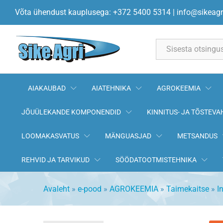
Vantex CS 1l
Võta ühendust kauplusega: +372 5400 5314
|
info@sikeagr
Kirjeldus
All
AIAKAUBAD
AIATEHNIKA
AGROKEEMIA
JÕUÜLEKANDE KOMPONENDID
KINNITUS- JA TÕSTEVA
LOOMAKASVATUS
MÄNGUASJAD
METSANDUS
REHVID JA TARVIKUD
SÖÖDATOOTMISTEHNIKA
Avaleht
»
e-pood
»
AGROKEEMIA
»
Taimekaitse
»
I