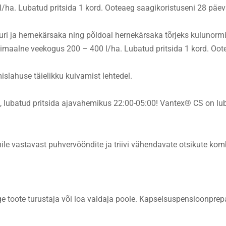
/ha. Lubatud pritsida 1 kord. Ooteaeg saagikoristuseni 28 päev
ri ja hernekärsaka ning põldoal hernekärsaka tõrjeks kulunormig
nimaalne veekogus 200 – 400 l/ha. Lubatud pritsida 1 kord. Oot
slahuse täielikku kuivamist lehtedel.
tlik, lubatud pritsida ajavahemikus 22:00-05:00! Vantex® CS on l
e vastavast puhvervööndite ja triivi vähendavate otsikute kombi
 toote turustaja või loa valdaja poole. Kapselsuspensioonprepa