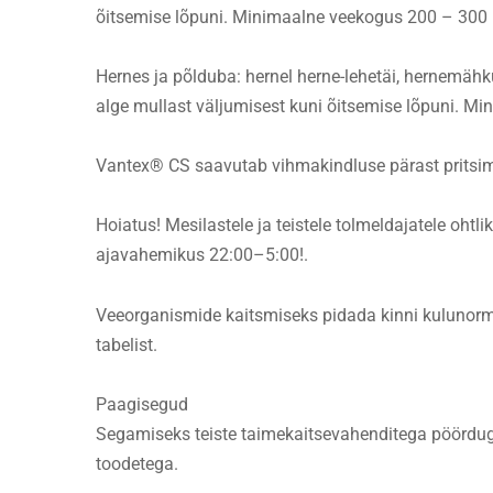
õitsemise lõpuni. Minimaalne veekogus 200 – 300 l
Hernes ja põlduba: hernel herne-lehetäi, hernemähku
alge mullast väljumisest kuni õitsemise lõpuni. Mi
Vantex® CS saavutab vihmakindluse pärast pritsimi
Hoiatus! Mesilastele ja teistele tolmeldajatele oh
ajavahemikus 22:00–5:00!.
Veeorganismide kaitsmiseks pidada kinni kulunormil
tabelist.
Paagisegud
Segamiseks teiste taimekaitsevahenditega pöörduge
toodetega.