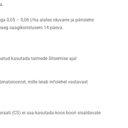
a.
a 0,05 – 0,06 l/ha alates iduvarre ja pärislehe
eaeg saagikoristuseni 14 päeva.
ubatud kasutada taimede õitsemise ajal
natsioonist, mille leiab infolehel vastavast
raati (CS) ei saa kasutada koos boori sisaldavate