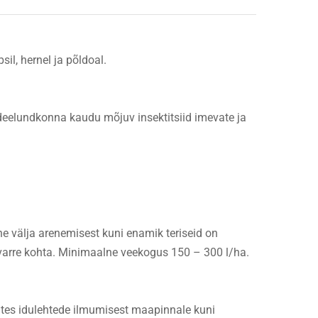
sil, hernel ja põldoal.
edeelundkonna kaudu mõjuv insektitsiid imevate ja
 lehe välja arenemisest kuni enamik teriseid on
d varre kohta. Minimaalne veekogus 150 – 300 l/ha.
lates idulehtede ilmumisest maapinnale kuni