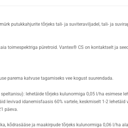
 putukkahjurite tõrjeks tali- ja suviteraviljadel, tali- ja suvirap
laia toimespektriga püretroid. Vantex® CS on kontaktselt ja se
ahuse parema katvuse tagamiseks vee kogust suurendada.
 kaer, speltanisu): lehetäide tõrjeks kulunormiga 0,05 l/ha esimese
täid levivad idanemisfaasis 60% vartele, keskmiselt 1-2 lehetäi
21 päeva.
ärsaka, kõdrasääse ja maakirpude tõrjeks kulunormiga 0,06 l/ha a