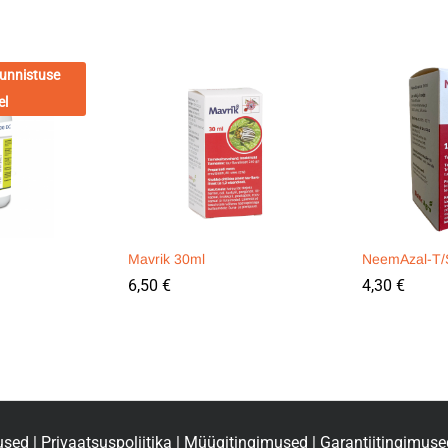
unnistuse
el
Mavrik 30ml
NeemAzal-T/S
6,50
€
4,30
€
used
|
Privaatsuspoliitika
|
Müügitingimused
|
Garantiitingimuse