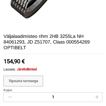
Väljalaadimisteo rihm 2HB 3255La NH
84061293, JD Z51707, Claas 000554269
OPTIBELT
154,90
€
Laoseis:
Järeltellimisel
Täpsusta tarneaega
Kogus:
Väljalaadimisteo
rihm
2HB