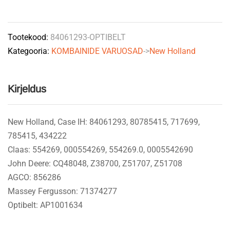
3255La
NH
Tootekood:
84061293-OPTIBELT
84061293,
Kategooria:
KOMBAINIDE VARUOSAD
->
New Holland
JD
Z51707,
Claas
Kirjeldus
000554269
OPTIBELT
quantity
New Holland, Case IH: 84061293, 80785415, 717699,
785415, 434222
Claas: 554269, 000554269, 554269.0, 0005542690
John Deere: CQ48048, Z38700, Z51707, Z51708
AGCO: 856286
Massey Fergusson: 71374277
Optibelt: AP1001634