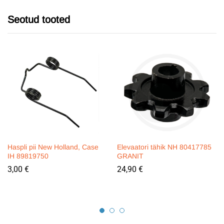
Seotud tooted
Haspli pii New Holland, Case
Elevaatori tähik NH 80417785
IH 89819750
GRANIT
3,00
€
24,90
€