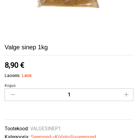
Valge sinep 1kg
8,90
€
Laoseis:
Laos
Kogus:
Valge
sinep
1kg
quantity
Tootekood:
VALGESINEP1
Kategooria:
Seemned
->
Köögiviljaseemned