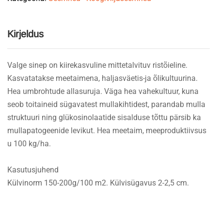
Kirjeldus
Valge sinep on kiirekasvuline mittetalvituv ristõieline.
Kasvatatakse meetaimena, haljasväetis-ja õlikultuurina.
Hea umbrohtude allasuruja. Väga hea vahekultuur, kuna
seob toitaineid sügavatest mullakihtidest, parandab mulla
struktuuri ning glükosinolaatide sisalduse tõttu pärsib ka
mullapatogeenide levikut. Hea meetaim, meeproduktiivsus
u 100 kg/ha.
Kasutusjuhend
Külvinorm 150-200g/100 m2. Külvisügavus 2-2,5 cm.