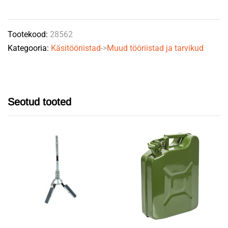
200x34x8mm,
ava
Tootekood:
28562
26
Kategooria:
Käsitööriistad
->
Muud tööriistad ja tarvikud
quantity
Seotud tooted