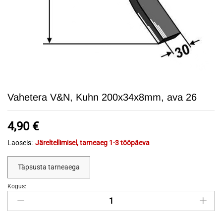
Vahetera V&N, Kuhn 200x34x8mm, ava 26
4,90
€
Laoseis:
Järeltellimisel, tarneaeg 1-3 tööpäeva
Täpsusta tarneaega
Kogus:
Vahetera
V&N,
Kuhn