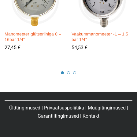
Manomeeter glütseriiniga 0 –
Vaakummanomeeter -1 – 1.5
16bar 1/4″
bar 1/4″
27,45
€
54,53
€
Üldtingimused
|
Privaatsuspoliitika
|
Müügitingimused
|
Garantiitingimused
|
Kontakt