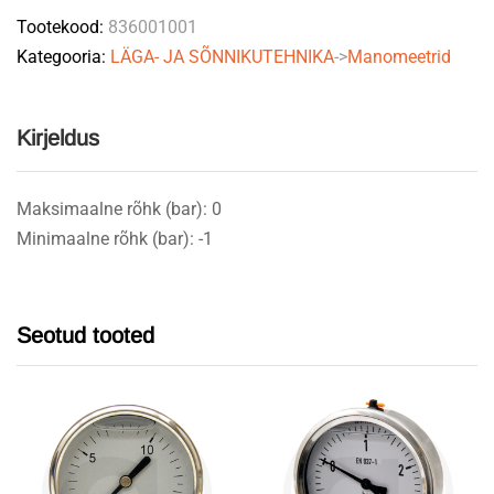
Tootekood:
836001001
bar
Kategooria:
LÄGA- JA SÕNNIKUTEHNIKA
->
Manomeetrid
1/4"
quantity
Kirjeldus
Maksimaalne rõhk (bar): 0
Minimaalne rõhk (bar): -1
Seotud tooted