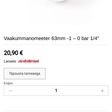
Vaakummanomeeter 63mm -1 – 0 bar 1/4″
20,90
€
Laoseis:
Järeltellimisel
Täpsusta tarneaega
Kogus:
Vaakummanomeeter
63mm
-1
-
0