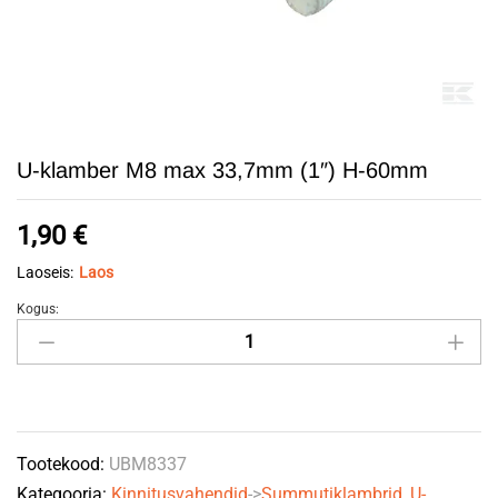
U-klamber M8 max 33,7mm (1″) H-60mm
1,90
€
Laoseis:
Laos
Kogus:
U-
klamber
M8
max
33,7mm
Tootekood:
UBM8337
(1")
Kategooria:
Kinnitusvahendid
->
Summutiklambrid, U-
H-