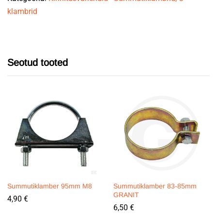
klambrid
60mm
quantity
Seotud tooted
Summutiklamber 95mm M8
Summutiklamber 83-85mm
GRANIT
4,90
€
6,50
€