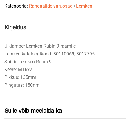
Kategooria:
Randaalide varuosad
->
Lemken
quantity
Kirjeldus
U-klamber Lemken Rubin 9 raamile
Lemken kataloogikood: 30110069, 3017795
Sobib: Lemken Rubin 9
Keere: M16x2
Pikkus: 135mm
Pingutus: 150nm
Sulle võib meeldida ka