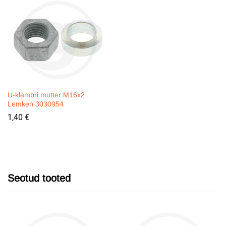
U-klambri mutter M16x2
Lemken 3030954
1,40
€
Seotud tooted