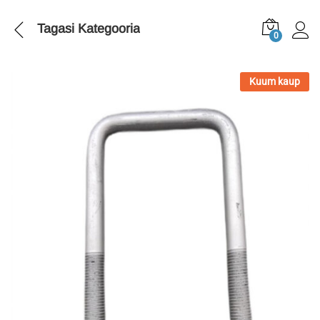
Tagasi
Kategooria
0
Kuum kaup