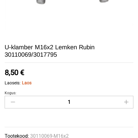
U-klamber M16x2 Lemken Rubin
30110069/3017795
8,50
€
Laoseis:
Laos
Kogus:
U-
klamber
M16x2
Lemken
Rubin
Tootekood:
30110069-M16x2
30110069/3017795