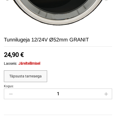
Tunnilugeja 12/24V Ø52mm GRANIT
24,90
€
Laoseis:
Järeltellimisel
Täpsusta tarneaega
Kogus:
Tunnilugeja
12/24V
Ø52mm
GRANIT
quantity