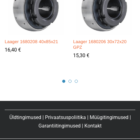
Laager 1680208 40x85x21
Laager 1680206 30x72x20
GPZ
16,40
€
15,30
€
Üldtingimused
|
Privaatsuspoliitika
|
Müügitingimused
|
Garantiitingimused
|
Kontakt