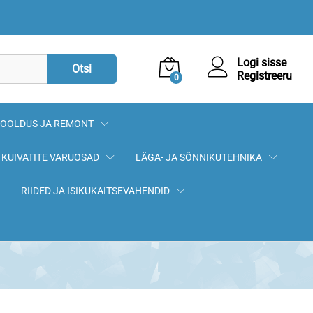
22,72
€
Lisa korvi
Logi sisse
Otsi
Registreeru
0
OOLDUS JA REMONT
KUIVATITE VARUOSAD
LÄGA- JA SÕNNIKUTEHNIKA
RIIDED JA ISIKUKAITSEVAHENDID