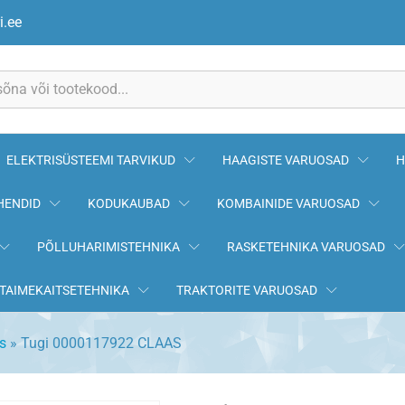
i.ee
ELEKTRISÜSTEEMI TARVIKUD
HAAGISTE VARUOSAD
H
HENDID
KODUKAUBAD
KOMBAINIDE VARUOSAD
PÕLLUHARIMISTEHNIKA
RASKETEHNIKA VARUOSAD
TAIMEKAITSETEHNIKA
TRAKTORITE VARUOSAD
s
»
Tugi 0000117922 CLAAS