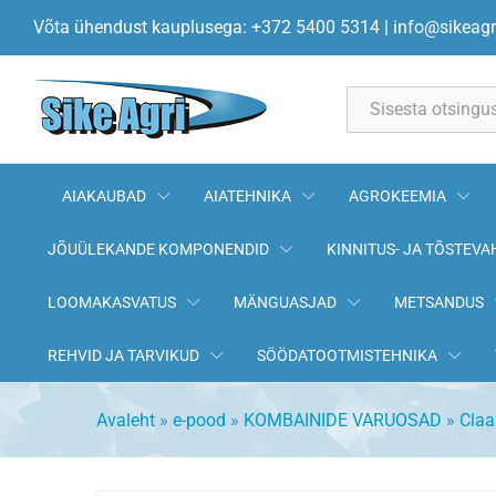
Tugi 0000117922 CLAAS
Võta ühendust kauplusega: +372 5400 5314
|
info@sikeagr
All
AIAKAUBAD
AIATEHNIKA
AGROKEEMIA
JÕUÜLEKANDE KOMPONENDID
KINNITUS- JA TÕSTEVA
LOOMAKASVATUS
MÄNGUASJAD
METSANDUS
REHVID JA TARVIKUD
SÖÖDATOOTMISTEHNIKA
Avaleht
»
e-pood
»
KOMBAINIDE VARUOSAD
»
Claa