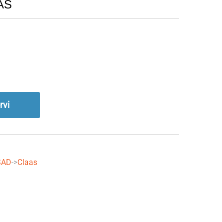
AS
rvi
SAD
->
Claas