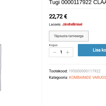
Tugi 0000117922 CLA
22,72
€
Laoseis:
Järeltellimisel
Täpsusta tarneaega
Kogus:
Tugi
Lisa ko
0000117922
CLAAS
quantity
Tootekood:
195000000117922
Kategooria:
KOMBAINIDE VARUO