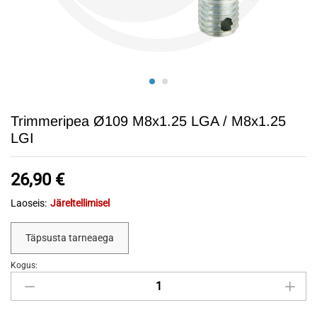
Trimmeripea Ø109 M8x1.25 LGA / M8x1.25
LGI
26,90
€
Laoseis:
Järeltellimisel
Täpsusta tarneaega
Kogus:
Trimmeripea
Ø109
M8x1.25