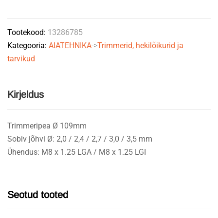
LGA
/
Tootekood:
13286785
M8x1.25
Kategooria:
AIATEHNIKA
->
Trimmerid, hekilõikurid ja
LGI
tarvikud
quantity
Kirjeldus
Trimmeripea Ø 109mm
Sobiv jõhvi Ø: 2,0 / 2,4 / 2,7 / 3,0 / 3,5 mm
Ühendus: M8 x 1.25 LGA / M8 x 1.25 LGI
Seotud tooted