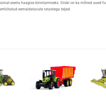
onal-seeria haagise kinnitamiseks. Siiski on ka mõned uued fu
bertöötatud eemaldatavate ratastega teljed.