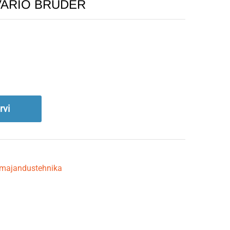
 VARIO BRUDER
rvi
umajandustehnika