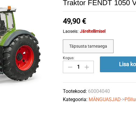
Traktor FENDT 1050
49,90
€
Laoseis:
Järeltellimisel
Täpsusta tarneaega
Kogus:
Traktor
Lisa ko
FENDT
1050
VARIO
Tootekood:
60004040
BRUDER
Kategooria:
MÄNGUASJAD
->
Põll
quantity