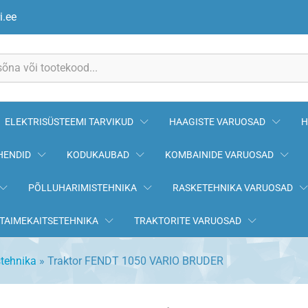
RUDER
i.ee
ELEKTRISÜSTEEMI TARVIKUD
HAAGISTE VARUOSAD
H
HENDID
KODUKAUBAD
KOMBAINIDE VARUOSAD
PÕLLUHARIMISTEHNIKA
RASKETEHNIKA VARUOSAD
TAIMEKAITSETEHNIKA
TRAKTORITE VARUOSAD
tehnika
»
Traktor FENDT 1050 VARIO BRUDER