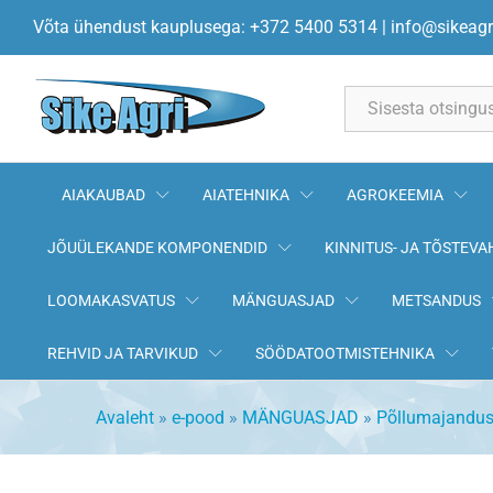
Traktor FENDT 1050 VARIO B
Võta ühendust kauplusega: +372 5400 5314
|
info@sikeagr
Kirjeldus
Andmed
All
AIAKAUBAD
AIATEHNIKA
AGROKEEMIA
JÕUÜLEKANDE KOMPONENDID
KINNITUS- JA TÕSTEVA
LOOMAKASVATUS
MÄNGUASJAD
METSANDUS
REHVID JA TARVIKUD
SÖÖDATOOTMISTEHNIKA
Avaleht
»
e-pood
»
MÄNGUASJAD
»
Põllumajandus