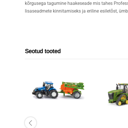
kõrgusega tagumine haakeseade mis tahes Professi
lisaseadmete kinnitamiseks ja eriline esiletõst, üm
Seotud tooted