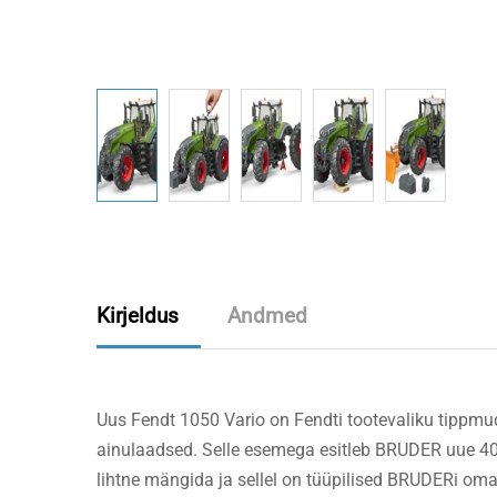
Kirjeldus
Andmed
Uus Fendt 1050 Vario on Fendti tootevaliku tippmudel
ainulaadsed. Selle esemega esitleb BRUDER uue 4000.
lihtne mängida ja sellel on tüüpilised BRUDERi omad