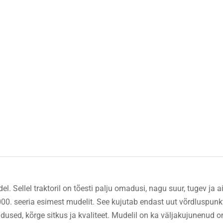
. Sellel traktoril on tõesti palju omadusi, nagu suur, tugev ja a
 seeria esimest mudelit. See kujutab endast uut võrdluspunkti, 
used, kõrge sitkus ja kvaliteet. Mudelil on ka väljakujunenud o