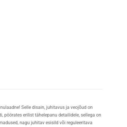
inulaadne! Selle disain, juhitavus ja veojõud on
pöörates erilist tähelepanu detailidele, sellega on
madused, nagu juhitav esisild või reguleeritava