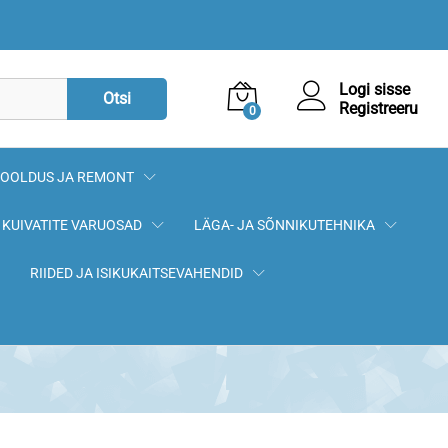
49,90
€
Lisa korvi
Logi sisse
Otsi
Registreeru
0
OOLDUS JA REMONT
KUIVATITE VARUOSAD
LÄGA- JA SÕNNIKUTEHNIKA
RIIDED JA ISIKUKAITSEVAHENDID