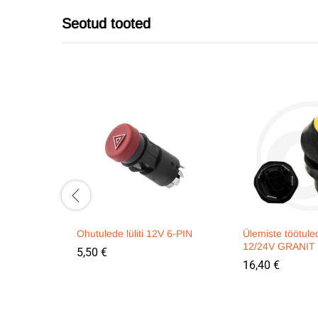
Seotud tooted
Ohutulede lüliti 12V 6-PIN
Ülemiste töötulede
12/24V GRANIT
5,50
€
16,40
€