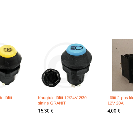
 lüliti
Kaugtule lüliti 12/24V Ø30
Lüliti 2-pos
sinine GRANIT
12V 20A
15,30
€
4,00
€