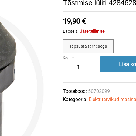
Tõstmise lüliti 4284
19,90
€
Laoseis:
Järeltellimisel
Täpsusta tarneaega
Kogus:
Tõstmise
Lisa ko
lüliti
4284628M3
GRANIT
Tootekood:
50702099
quantity
Kategooria:
Elektritarvikud masina