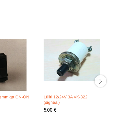
 klemmiga ON-ON
Lüliti 12/24V 3A VK-322
Blokeerlüli
(signaal)
VK12-41
5,00
€
10,10
€