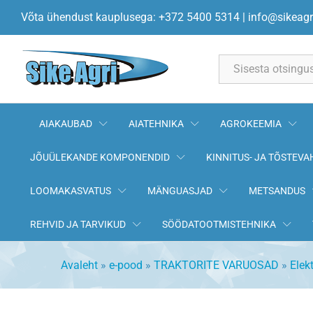
Tõstmise lüliti 4284628M3 GRA
Võta ühendust kauplusega: +372 5400 5314
|
info@sikeagr
Kirjeldus
All
AIAKAUBAD
AIATEHNIKA
AGROKEEMIA
JÕUÜLEKANDE KOMPONENDID
KINNITUS- JA TÕSTEVA
LOOMAKASVATUS
MÄNGUASJAD
METSANDUS
REHVID JA TARVIKUD
SÖÖDATOOTMISTEHNIKA
Avaleht
»
e-pood
»
TRAKTORITE VARUOSAD
»
Elek