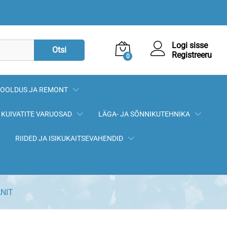
19,90
€
Lisa korvi
Logi sisse
Otsi
Registreeru
0
OOLDUS JA REMONT
KUIVATITE VARUOSAD
LÄGA- JA SÕNNIKUTEHNIKA
RIIDED JA ISIKUKAITSEVAHENDID
ANIT