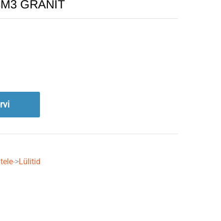
628M3 GRANIT
rvi
tele
->
Lülitid