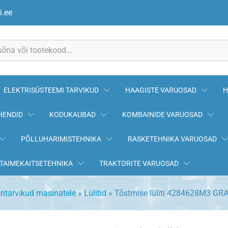
NIT
i.ee
ELEKTRISÜSTEEMI TARVIKUD
HAAGISTE VARUOSAD
H
HENDID
KODUKAUBAD
KOMBAINIDE VARUOSAD
PÕLLUHARIMISTEHNIKA
RASKETEHNIKA VARUOSAD
TAIMEKAITSETEHNIKA
TRAKTORITE VARUOSAD
tritarvikud masinatele
»
Lülitid
»
Tõstmise lüliti 4284628M3 GR