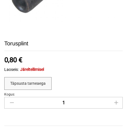
Torusplint
0,80
€
Laoseis:
Järeltellimisel
Täpsusta tarneaega
Kogus:
Torusplint
quantity