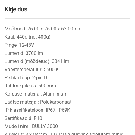
Kirjeldus
Mõõtmed: 76.00 x 76.00 x 63.00mm
Kaal: 440g (net 400g)
Pinge: 12-48V
Lumenid: 3700 lm
Lumenid (mõõdetud): 3341 lm
Värvitemperatuur: 5500 K
Pistiku tüüp: 2-pin DT
Juhtme pikkus: 500 mm
Korpuse materjal: Alumiinium
Läätse materjal: Polükarbonaat
IP klassifikatsioon: IP67, IP69K
Sertifikaadid: R10
Mudeli nimi: BULLY 3000
Kirjeldus: 8 x Osram LED, lai valgusvihk, voolutarbimine: