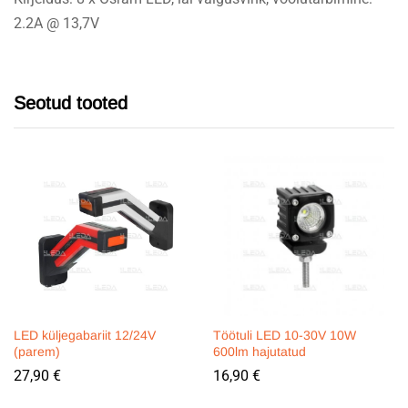
2.2A @ 13,7V
Seotud tooted
LED küljegabariit 12/24V
Töötuli LED 10-30V 10W
(parem)
600lm hajutatud
27,90
€
16,90
€