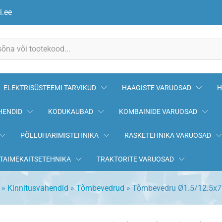
i.ee
ELEKTRISÜSTEEMI TARVIKUD
HAAGISTE VARUOSAD
H
HENDID
KODUKAUBAD
KOMBAINIDE VARUOSAD
PÕLLUHARIMISTEHNIKA
RASKETEHNIKA VARUOSAD
TAIMEKAITSETEHNIKA
TRAKTORITE VARUOSAD
»
Kinnitusvahendid
»
Tõmbevedrud
»
Tõmbevedru Ø1.5/12.5