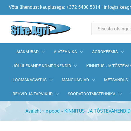
Tõmbevedru Ø1.5/12.5x75mm
Võta ühendust kauplusega: +372 5400 5314
|
info@sikeagr
All
AIAKAUBAD
AIATEHNIKA
AGROKEEMIA
JÕUÜLEKANDE KOMPONENDID
KINNITUS- JA TÕSTEVA
LOOMAKASVATUS
MÄNGUASJAD
METSANDUS
REHVID JA TARVIKUD
SÖÖDATOOTMISTEHNIKA
Avaleht
»
e-pood
»
KINNITUS- JA TÕSTEVAHENDID