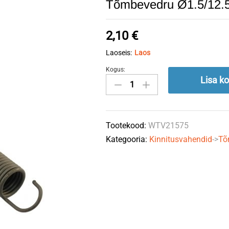
Tõmbevedru Ø1.5/12
2,10
€
Laoseis:
Laos
Kogus:
Tõmbevedru
Lisa ko
Ø1.5/12.5x75mm
quantity
Tootekood:
WTV21575
Kategooria:
Kinnitusvahendid
->
Tõ