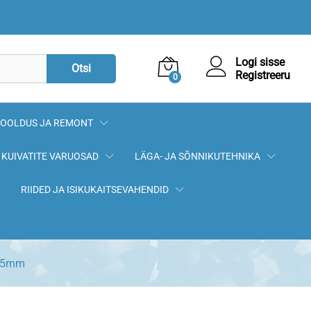
2,10
€
Lisa korvi
Logi sisse
Otsi
Registreeru
0
OOLDUS JA REMONT
KUIVATITE VARUOSAD
LÄGA- JA SÕNNIKUTEHNIKA
RIIDED JA ISIKUKAITSEVAHENDID
x75mm