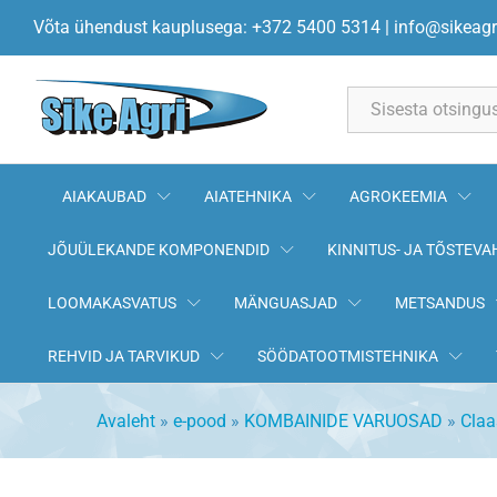
Tihendusrõngas 0004687790 C
Võta ühendust kauplusega: +372 5400 5314
|
info@sikeagr
All
AIAKAUBAD
AIATEHNIKA
AGROKEEMIA
JÕUÜLEKANDE KOMPONENDID
KINNITUS- JA TÕSTEVA
LOOMAKASVATUS
MÄNGUASJAD
METSANDUS
REHVID JA TARVIKUD
SÖÖDATOOTMISTEHNIKA
Avaleht
»
e-pood
»
KOMBAINIDE VARUOSAD
»
Claa