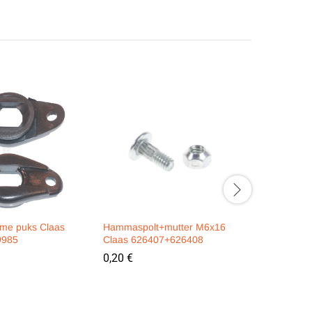
rme puks Claas
Hammaspolt+mutter M6x16
Kaksikteo
9985
Claas 626407+626408
16x300mm
0,20
€
3,69
€