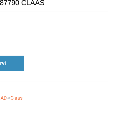
687790 CLAAS
rvi
SAD
->
Claas