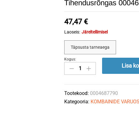
Tihendusrõngas 0004
47,47
€
Laoseis:
Järeltellimisel
Täpsusta tarneaega
Kogus:
Tihendusrõngas
Lisa ko
0004687790
CLAAS
quantity
Tootekood:
0004687790
Kategooria:
KOMBAINIDE VARUO