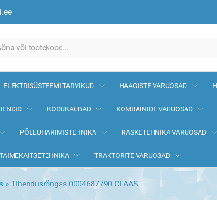
LAAS
i.ee
ELEKTRISÜSTEEMI TARVIKUD
HAAGISTE VARUOSAD
H
HENDID
KODUKAUBAD
KOMBAINIDE VARUOSAD
PÕLLUHARIMISTEHNIKA
RASKETEHNIKA VARUOSAD
TAIMEKAITSETEHNIKA
TRAKTORITE VARUOSAD
s
»
Tihendusrõngas 0004687790 CLAAS