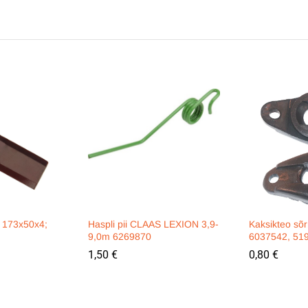
a 173x50x4;
Haspli pii CLAAS LEXION 3,9-
Kaksikteo sõ
9,0m 6269870
6037542, 51
1,50
€
0,80
€