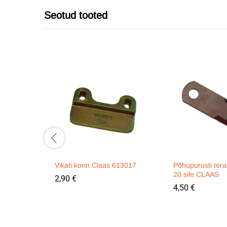
Seotud tooted
Vikati konn Claas 613017
Põhupurusti ter
20 sile CLAAS
2,90
€
4,50
€