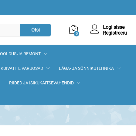
47,47
€
Lisa korvi
Logi sisse
Otsi
Registreeru
0
OOLDUS JA REMONT
KUIVATITE VARUOSAD
LÄGA- JA SÕNNIKUTEHNIKA
RIIDED JA ISIKUKAITSEVAHENDID