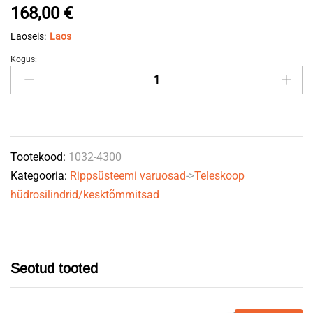
168,00
€
Laoseis:
Laos
Kogus:
Tihendikomplekt
Duplostag
4300
seeriale
quantity
Tootekood:
1032-4300
Kategooria:
Rippsüsteemi varuosad
->
Teleskoop
hüdrosilindrid/kesktõmmitsad
Seotud tooted