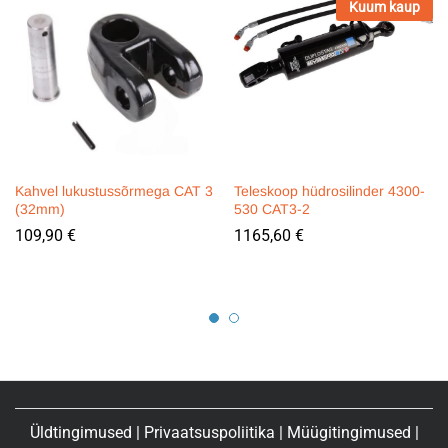
Kuum kaup
Kahvel lukustussõrmega CAT 3
Teleskoop hüdrosilinder 4300-
(32mm)
530 CAT3-2
109,90
€
1165,60
€
Üldtingimused
|
Privaatsuspoliitika
|
Müügitingimused
|