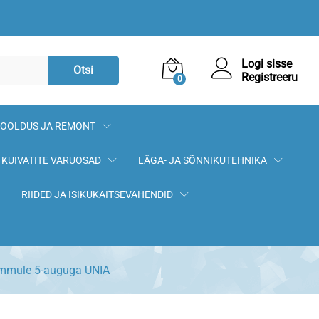
0,70
€
Lisa korvi
Logi sisse
Otsi
Registreeru
0
OOLDUS JA REMONT
KUIVATITE VARUOSAD
LÄGA- JA SÕNNIKUTEHNIKA
RIIDED JA ISIKUKAITSEVAHENDID
ummule 5-auguga UNIA