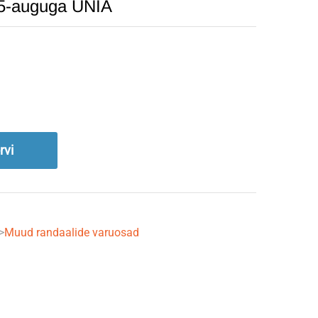
 5-auguga UNIA
rvi
->
Muud randaalide varuosad