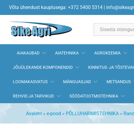
Tihend ketta rummule 5-augug
Võta ühendust kauplusega: +372 5400 5314
|
info@sikeagr
Kirjeldus
All
AIAKAUBAD
AIATEHNIKA
AGROKEEMIA
JÕUÜLEKANDE KOMPONENDID
KINNITUS- JA TÕSTEVA
LOOMAKASVATUS
MÄNGUASJAD
METSANDUS
REHVID JA TARVIKUD
SÖÖDATOOTMISTEHNIKA
Avaleht
»
e-pood
»
PÕLLUHARIMISTEHNIKA
»
Rand