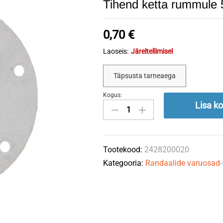
Tihend ketta rummule
0,70
€
Laoseis:
Järeltellimisel
Täpsusta tarneaega
Kogus:
Tihend
Lisa ko
ketta
rummule
5-
Tootekood:
2428200020
auguga
Kategooria:
Randaalide varuosad
UNIA
quantity