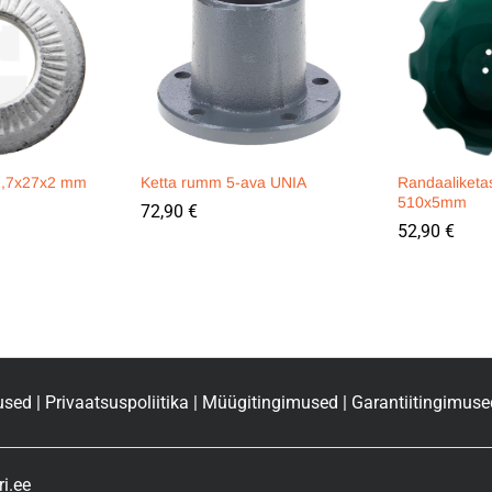
12,7x27x2 mm
Ketta rumm 5-ava UNIA
Randaaliket
510x5mm
72,90
€
52,90
€
used
|
Privaatsuspoliitika
|
Müügitingimused
|
Garantiitingimuse
i.ee