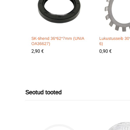
SK-tihend 36*62*7mm (UNIA
Lukustusseib 30
OA36627)
6)
2,90
€
0,90
€
Seotud tooted