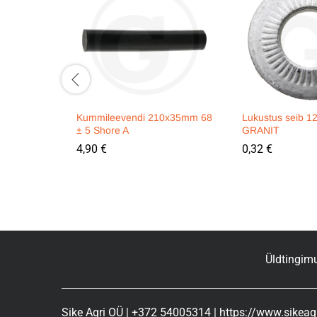
Kummileevendi 210x35mm 68
Lukustus seib 
± 5 Shore A
GRANIT
4,90
€
0,32
€
Üldtingim
Sike Agri OÜ | +372 54005314 | https://www.sikeagr