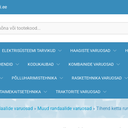
a UNIA
i.ee
ELEKTRISÜSTEEMI TARVIKUD
HAAGISTE VARUOSAD
H
HENDID
KODUKAUBAD
KOMBAINIDE VARUOSAD
PÕLLUHARIMISTEHNIKA
RASKETEHNIKA VARUOSAD
TAIMEKAITSETEHNIKA
TRAKTORITE VARUOSAD
aalide varuosad
»
Muud randaalide varuosad
»
Tihend ketta r